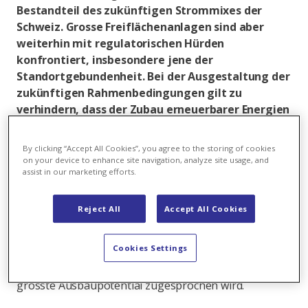
Bestandteil des zukünftigen Strommixes der
Schweiz. Grosse Freiflächenanlagen sind aber
weiterhin mit regulatorischen Hürden
konfrontiert, insbesondere jene der
Standortgebundenheit. Bei der Ausgestaltung der
zukünftigen Rahmenbedingungen gilt zu
verhindern, dass der Zubau erneuerbarer Energien
durch generelle Verbote verlangsamt wird.
By clicking “Accept All Cookies”, you agree to the storing of cookies
Es gibt verschiedene Zukunftsszenarien für den
on your device to enhance site navigation, analyze site usage, and
Schweizer Strommix, doch sie alle haben etwas
assist in our marketing efforts.
gemeinsam: Sie schreiben der Photovoltaik (PV) eine
entscheidende Rolle zu (vgl.
Axpo Power Switcher
).
Reject All
Accept All Cookies
Auch das Parlament scheint sich einig zu sein, dass die
erneuerbaren Energien ohne Wasserkraft von etwa 6
Cookies Settings
TWh heute auf 35 TWh bis 2035 ausgebaut werden
sollen, wobei davon der Photovoltaik das mit Abstand
grösste Ausbaupotential zugesprochen wird.