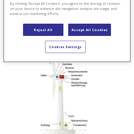
Beton, bis 30 Meter lange Turmelemente: Der Bau
By clicking “Accept All Cookies”, you agree to the storing of cookies
on your device to enhance site navigation, analyze site usage, and
einer Windkraftanlage ist eine logistische
assist in our marketing efforts.
Meisterleistung. Sind die diversen Bestandteile
der Windkraftanlage einmal vor Ort, dauert der
Reject All
Accept All Cookies
Aufbau und die Inbetriebnahme eines Windparks
dank Koordination und Präzision nur noch 8 bis 12
Wochen.
Cookies Settings