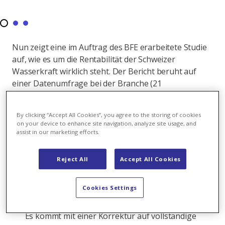
Nun zeigt eine im Auftrag des BFE erarbeitete Studie
auf, wie es um die Rentabilität der Schweizer
Wasserkraft wirklich steht. Der Bericht beruht auf
einer Datenumfrage bei der Branche (21
Betreiber/Produktion von 25‘000 GWh. Das entspricht
70 Prozent der CH-Produktion).
By clicking “Accept All Cookies”, you agree to the storing of cookies
on your device to enhance site navigation, analyze site usage, and
Das sind die wichtigsten Resultate:
assist in our marketing efforts.
Vollständige Gestehungskosten aus Sicht der
Wasserkraftbetreiber 2011 bis 2016
Reject All
Accept All Cookies
6,9 bis 7,7 Rp./kWh
Cookies Settings
Das BFE hält die von der Branche abgegeben
Overhead und Kapitalkosten (WACC) für zu hoch.
Es kommt mit einer Korrektur auf vollständige