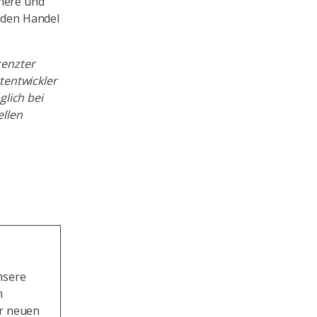
chere und
d den Handel
renzter
tentwickler
lich bei
ellen
nsere
m
er neuen