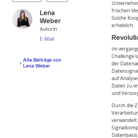
Unternehme
frischen Id
Lena
Solche Koo
Weber
erheblich.
Autorin
Revoluti
E-Mail
Im vergang
Challenge l
Alle Beiträge von
der Datena
Lena Weber
Datensignal
auf Analyse
Daten zu e
und Versor
Durch die 
Verarbeitun
verwandelt. 
Signalkompo
Datenbasis 