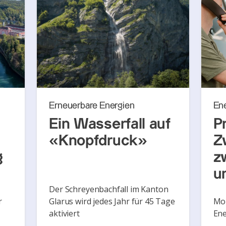
Erneuerbare Energien
En
Ein Wasserfall auf
P
«Knopfdruck»
Z
g
z
u
Der Schreyenbachfall im Kanton
r
Glarus wird jedes Jahr für 45 Tage
Mon
aktiviert
Ene