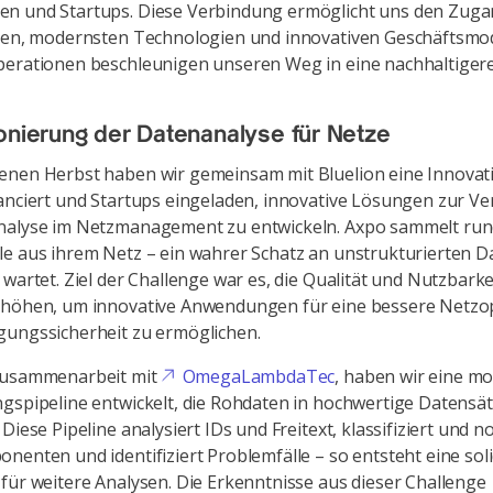
n und Startups. Diese Verbindung ermöglicht uns den Zuga
een, modernsten Technologien und innovativen Geschäftsmod
perationen beschleunigen unseren Weg in eine nachhaltiger
onierung der Datenanalyse für Netze
enen Herbst haben wir gemeinsam mit Bluelion eine Innovat
anciert und Startups eingeladen, innovative Lösungen zur V
nalyse im Netzmanagement zu entwickeln. Axpo sammelt run
e aus ihrem Netz – ein wahrer Schatz an unstrukturierten D
 wartet. Ziel der Challenge war es, die Qualität und Nutzbarke
rhöhen, um innovative Anwendungen für eine bessere Netzo
gungssicherheit zu ermöglichen.
Zusammenarbeit mit
OmegaLambdaTec
, haben wir eine m
gspipeline entwickelt, die Rohdaten in hochwertige Datensä
Diese Pipeline analysiert IDs und Freitext, klassifiziert und n
nenten und identifiziert Problemfälle – so entsteht eine sol
für weitere Analysen. Die Erkenntnisse aus dieser Challenge