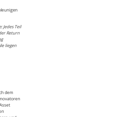
hleunigen
: Jedes Teil
 der Return
ng
le liegen
ich dem
Innovatoren
 Asset
on