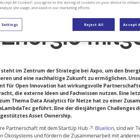
Kollaboration
 “Accept All Cookies”, you agree to the storing of cookies on your device to enhanc
analyze site usage, and assist in our marketing efforts.
 Settings
Reject All
Accept A
 Energie mitg
 steht im Zentrum der Strategie bei Axpo, um den Energ
eren und eine nachhaltige Zukunft zu ermöglichen. Uns
 für Open Innovation hat wirkungsvolle Partnerschaft
acht, die externe Ideen und Fachwissen nutzen. Eine let
 zum Thema Data Analytics für Netze hat zu einer Zusa
ambdaTec geführt. Eine der diesjährigen Challenges dr
 gestütztes Asset Ownership.
re Partnerschaft mit dem StartUp Hub
Bluelion
, sind wir T
n Ökosystems und fördern die Zusammenarbeit mit anderen