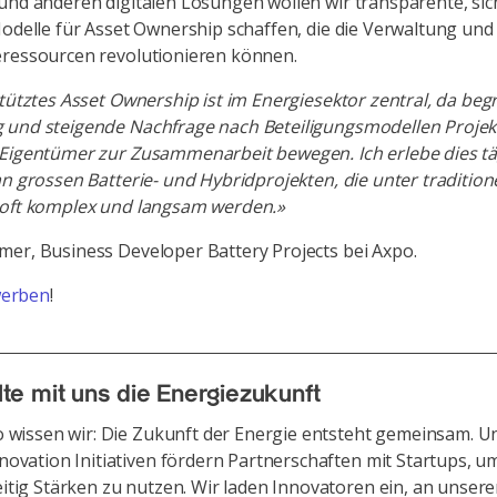
und anderen digitalen Lösungen wollen wir transparente, si
Modelle für Asset Ownership schaffen, die die Verwaltung un
eressourcen revolutionieren können.
stütztes Asset Ownership ist im Energiesektor zentral, da beg
 und steigende Nachfrage nach Beteiligungsmodellen Projek
Eigentümer zur Zusammenarbeit bewegen. Ich erlebe dies täg
an grossen Batterie- und Hybridprojekten, die unter tradition
 oft komplex und langsam werden.»
er, Business Developer Battery Projects bei Axpo.
erben
!
te mit uns die Energiezukunft
o wissen wir: Die Zukunft der Energie entsteht gemeinsam. U
ovation Initiativen fördern Partnerschaften mit Startups, u
itig Stärken zu nutzen. Wir laden Innovatoren ein, an unser