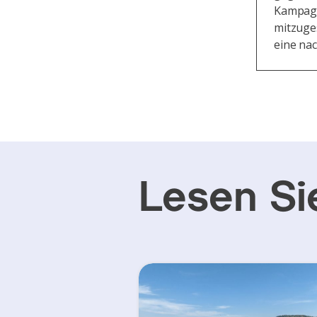
Kampagn
mitzuge
eine nac
Lesen Si