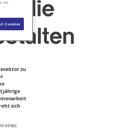
en die
e site
ll Cookies
estalten
iesektor zu
er
en
ztjährige
mmenarbeit
eht sich
eil eines