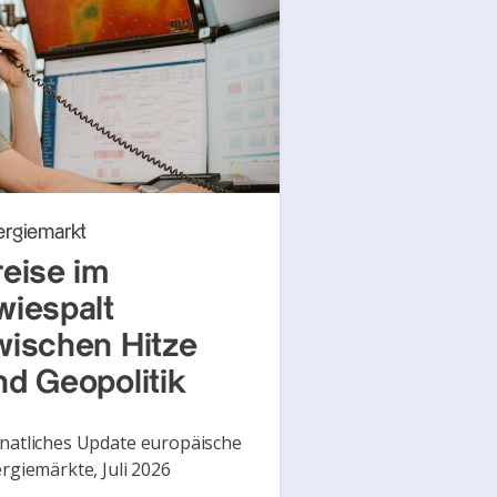
ergiemarkt
reise im
wiespalt
wischen Hitze
nd Geopolitik
atliches Update europäische
rgiemärkte, Juli 2026