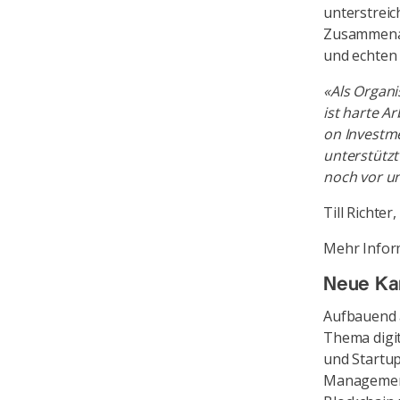
unterstreic
Zusammenar
und echten
«Als Organi
ist harte A
on Investm
unterstützt
noch vor un
Till Richte
Mehr Infor
Neue Kam
Aufbauend a
Thema digit
und Startup
Management