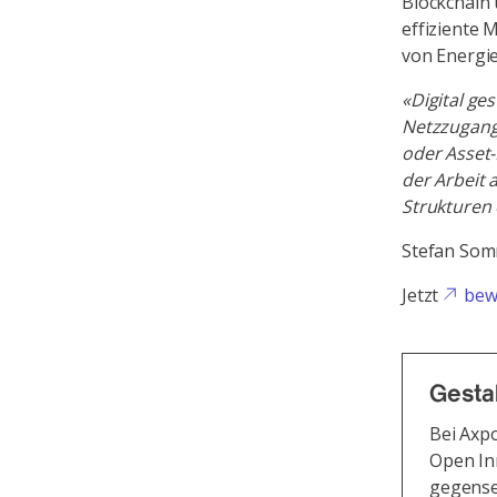
Blockchain 
effiziente 
von Energi
«Digital ge
Netzzugang
oder Asset-
der Arbeit 
Strukturen
Stefan Somm
Jetzt
bew
Gestal
Bei Axp
Open Inn
gegense