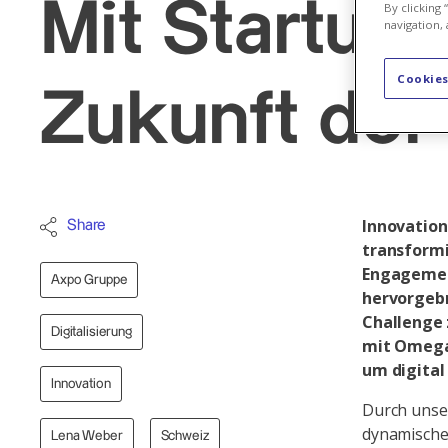
Mit Startup-
By clicking
navigation, 
Cookies
Zukunft der
Innovation
Share
transformi
Engagement
Axpo Gruppe
hervorgebr
Challenge
Digitalisierung
mit OmegaL
um digital
Innovation
Durch unse
dynamische
Lena Weber
Schweiz