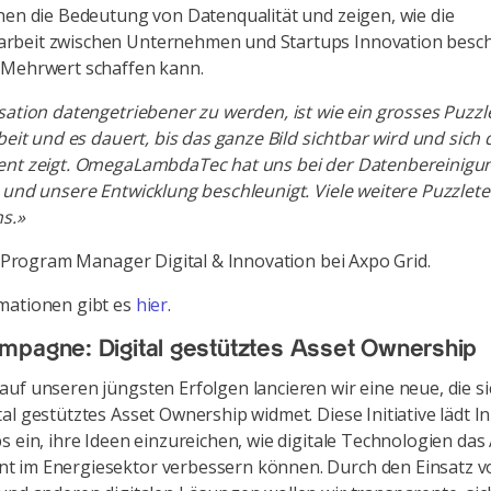
hen die Bedeutung von Datenqualität und zeigen, wie die
beit zwischen Unternehmen und Startups Innovation besc
 Mehrwert schaffen kann.
sation datengetriebener zu werden, ist wie ein grosses Puzzle
rbeit und es dauert, bis das ganze Bild sichtbar wird und sich
ent zeigt. OmegaLambdaTec hat uns bei der Datenbereinigu
 und unsere Entwicklung beschleunigt. Viele weitere Puzzletei
s.»
r, Program Manager Digital & Innovation bei Axpo Grid.
mationen gibt es
hier
.
pagne: Digital gestütztes Asset Ownership
uf unseren jüngsten Erfolgen lancieren wir eine neue, die s
al gestütztes Asset Ownership widmet. Diese Initiative lädt 
s ein, ihre Ideen einzureichen, wie digitale Technologien das
 im Energiesektor verbessern können. Durch den Einsatz v