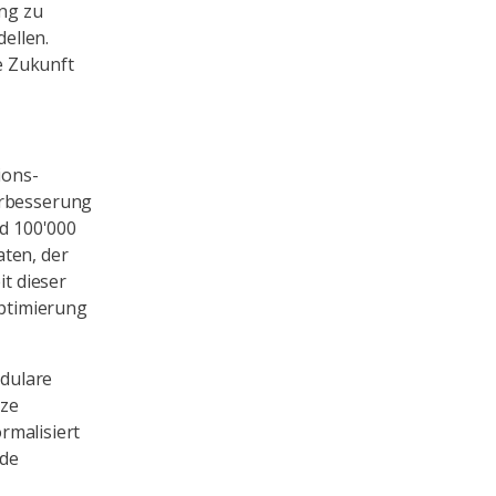
ng zu
ellen.
e Zukunft
ions-
erbesserung
d 100'000
aten, der
it dieser
ptimierung
odulare
tze
ormalisiert
ide