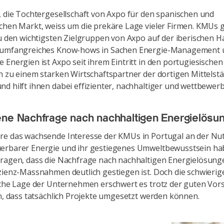
, die Tochtergesellschaft von Axpo für den spanischen und
chen Markt, weiss um die prekäre Lage vieler Firmen. KMUs
zu den wichtigsten Zielgruppen von Axpo auf der iberischen Ha
 umfangreiches Know-hows in Sachen Energie-Management 
 Energien ist Axpo seit ihrem Eintritt in den portugiesische
n zu einem starken Wirtschaftspartner der dortigen Mittelst
d hilft ihnen dabei effizienter, nachhaltiger und wettbewer
ne Nachfrage nach nachhaltigen Energielösu
re das wachsende Interesse der KMUs in Portugal an der Nu
erbarer Energie und ihr gestiegenes Umweltbewusstsein ha
tragen, dass die Nachfrage nach nachhaltigen Energielösun
zienz-Massnahmen deutlich gestiegen ist. Doch die schwierig
iche Lage der Unternehmen erschwert es trotz der guten Vors
en, dass tatsächlich Projekte umgesetzt werden können.