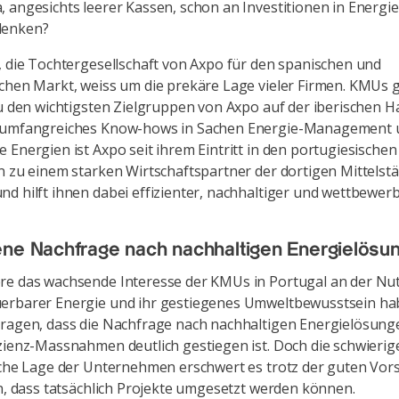
 angesichts leerer Kassen, schon an Investitionen in Energie
denken?
, die Tochtergesellschaft von Axpo für den spanischen und
chen Markt, weiss um die prekäre Lage vieler Firmen. KMUs
zu den wichtigsten Zielgruppen von Axpo auf der iberischen Ha
 umfangreiches Know-hows in Sachen Energie-Management 
 Energien ist Axpo seit ihrem Eintritt in den portugiesische
n zu einem starken Wirtschaftspartner der dortigen Mittelst
d hilft ihnen dabei effizienter, nachhaltiger und wettbewer
ne Nachfrage nach nachhaltigen Energielösu
re das wachsende Interesse der KMUs in Portugal an der Nu
erbarer Energie und ihr gestiegenes Umweltbewusstsein ha
tragen, dass die Nachfrage nach nachhaltigen Energielösun
zienz-Massnahmen deutlich gestiegen ist. Doch die schwierig
iche Lage der Unternehmen erschwert es trotz der guten Vors
en, dass tatsächlich Projekte umgesetzt werden können.