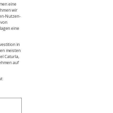
hmen eine
ehmen wir
ten-Nutzen-
 von
lagen eine
estition in
den meisten
el Caturla,
nehmen auf
ut