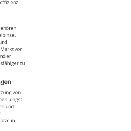
effizienz-
 gehören
lbinsel.
und
n Markt vor
ändler
bsfähiger zu
ngen
tzung von
ben jüngst
gen und
e
ätze in