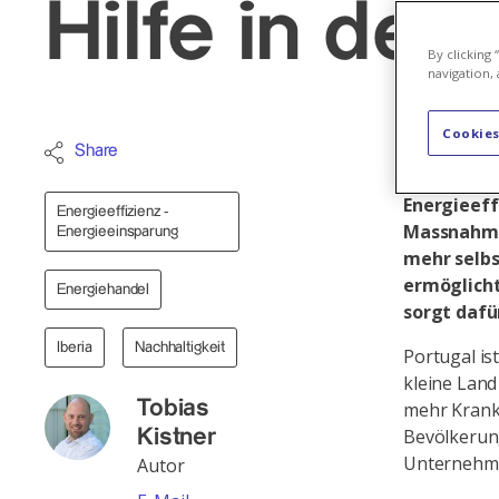
Hilfe in der 
By clicking
navigation, 
Cookies
Axpo verst
Share
Portugal d
Energieeff
Energieeffizienz -
Massnahmen
Energieeinsparung
mehr selbs
ermöglich
Energiehandel
sorgt dafü
Iberia
Nachhaltigkeit
Portugal is
kleine Land
Tobias
mehr Kranke
Bevölkerung
Kistner
Unternehme
Autor