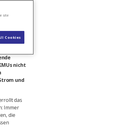
e site
ll Cookies
ehmen in
tzung von
hende
KMUs nicht
h
 Strom und
rrollt das
h: Immer
en, die
ssen