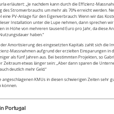
urla erläutert: „Je nachdem kann durch die Effizienz-Massna
g des Stromverbrauchs um mehr als 70% erreicht werden. N
l eine PV-Anlage für den Eigenverbrauch: Wenn wir das Kos
dieser Installation unter die Lupe nehmen, dann sprechen wir
n in Höhe von mehreren tausend Euro pro Jahr, da diese An
 Nutzungsdauer haben.“
 der Amortisierung des eingesetzten Kapitals zahlt sich die Inv
izienz-Massnahmen aufgrund der erzielten Einsparungen in 
eniger als fünf Jahren aus. Bei bestimmten Projekten, so Gabri
r Zeitraum etwas länger sein: „Aber dann sparen die Unter
 auch deutlich mehr Geld.“
ie angeschlagenen KMUs in diesen schwierigen Zeiten sehr g
 können.
n Portugal