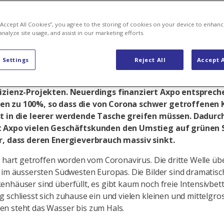
Not
 “Accept All Cookies”, you agree to the storing of cookies on your device to enhanc
analyze site usage, and assist in our marketing efforts.
 Settings
Reject All
Accept A
ärkt ihre Unterstützung für kleine und mittlere Untern
urch die Bereitstellung finanzieller Mittel für die Umse
izienz-Projekten. Neuerdings finanziert Axpo entsprec
 zu 100%, so dass die von Corona schwer getroffenen 
t in die leerer werdende Tasche greifen müssen. Dadurc
t Axpo vielen Geschäftskunden den Umstieg auf grünen
r, dass deren Energieverbrauch massiv sinkt.
t hart getroffen worden vom Coronavirus. Die dritte Welle übe
 im äussersten Südwesten Europas. Die Bilder sind dramatisc
nhäuser sind überfüllt, es gibt kaum noch freie Intensivbett
 schliesst sich zuhause ein und vielen kleinen und mittelgro
n steht das Wasser bis zum Hals.