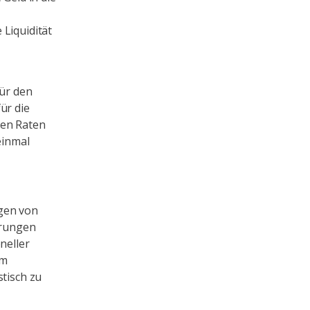
Liquidität
ür den
ür die
nen Raten
einmal
ngen von
arungen
neller
om
stisch zu