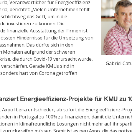
urla, Verantwortlicher für Energieeffizienz
eria, berichtet: „Vielen Unternehmen fehlt
chlichtweg das Geld, um in die
e investieren zu können. Die
 finanzielle Ausstattung der Firmen ist
rössten Hindernisse für die Umsetzung von
assnahmen. Das dürfte sich in den
 Monaten aufgrund der schweren
krise, die durch Covid-19 verursacht wurde,
Gabriel Catu
 verschärfen. Gerade KMUs sind in
esonders hart von Corona getroffen
anziert Energieeffizienz-Projekte für KMU zu 
 Axpo Iberia entschieden, ab sofort die Energieeffizienz-Proj
nden in Portugal zu 100% zu finanzieren, damit die Untern
itionen in klimafreundliche Lösungen nicht mehr auf ihr spärl
l zurückgreifen müssen. Somit ist es neu Axpo, die das nötige