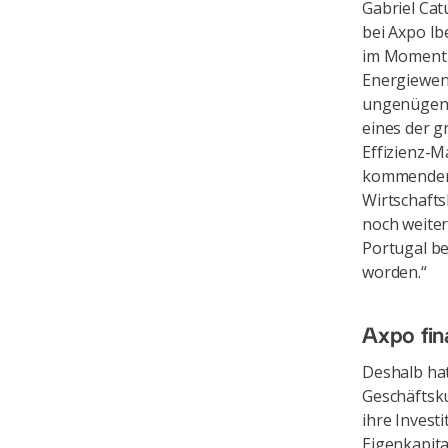
Gabriel Cat
bei Axpo Ib
im Moment s
Energiewend
ungenügende
eines der g
Effizienz-M
kommenden
Wirtschafts
noch weiter
Portugal b
worden.“
Axpo fin
Deshalb hat
Geschäftsku
ihre Invest
Eigenkapita