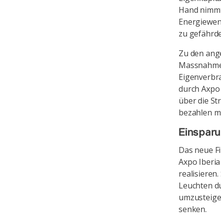
Hand nimmt
Energiewend
zu gefährd
Zu den ange
Massnahmen
Eigenverbra
durch Axpo 
über die S
bezahlen m
Einspar
Das neue Fi
Axpo Iberia
realisieren
Leuchten d
umzusteigen
senken.