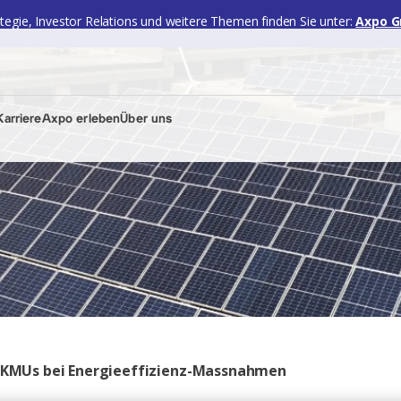
ategie, Investor Relations und weitere Themen finden Sie unter:
Axpo G
arriere
Axpo erleben
Über uns
he KMUs bei Energieeffizienz-Massnahmen