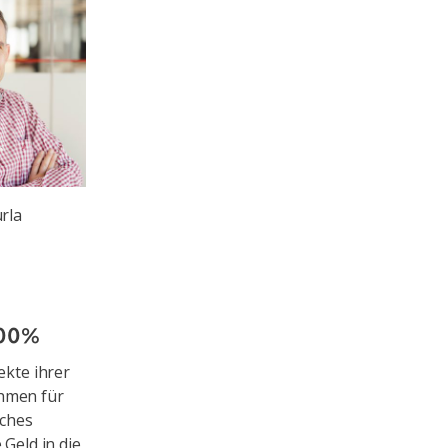
rla
100%
ekte ihrer
ehmen für
iches
 Geld in die