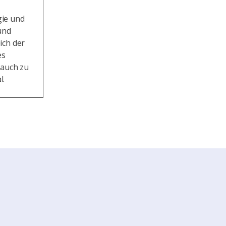
gie und
und
ich der
es
 auch zu
l.