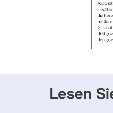
Axpo ist
Tochter
die Bere
mittler
Geschäf
drittgr
den grö
Lesen Si