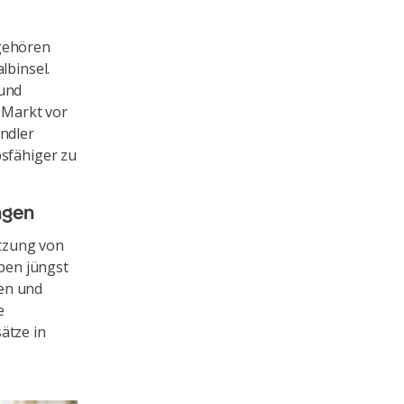
 gehören
lbinsel.
und
n Markt vor
ändler
bsfähiger zu
ngen
tzung von
ben jüngst
gen und
e
ätze in