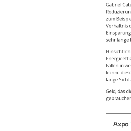
Gabriel Cat
Reduzierun
zum Beispie
Verhältnis 
Einsparunge
sehr lange
Hinsichtlich
Energieeff
Fällen in w
könne diese
lange Sicht
Geld, das d
gebrauchen
Axpo i