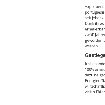
Axpo Iberia
portugiesis
seit jeher 
Dank ihres
erneuerbare
zwölf Jahre
geworden un
werden.
Gestiege
Insbesonde
100% erneu
dazu beige
Energieeffi
wirtschaftl
vielen Fäll