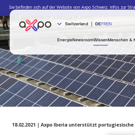
Sie befinden sich auf der Website von Axpo Schweiz. Infos zur Str
|
Switzerland
DE
FR
EN
Energie
Newsroom
Wissen
Menschen & K
18.02.2021 | Axpo Iberia unterstützt portugiesisc