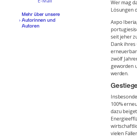
E-Mail
Wer mag da,
Lösungen 
Mehr über unsere
Autorinnen und
Axpo Iberia
Autoren
portugiesis
seit jeher 
Dank ihres
erneuerbare
zwölf Jahre
geworden un
werden.
Gestiege
Insbesonde
100% erneu
dazu beige
Energieeffi
wirtschaftl
vielen Fäll