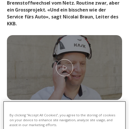
Brennstoffwechsel vom Netz. Routine zwar, aber
ein Grossprojekt. «Und ein bisschen wie der
Service fürs Auto», sagt Nicolai Braun, Leiter des
KKB.
Play
Über rund sechs Wochen lang wird der Block 2 des
Kernkraftwerks Beznau durchgecheckt, gewartet und
By clicking “Accept All Cookies”, you agree to the storing of cookies
mit frischen Brennelementen beladen. Die Teams des
on your device to enhance site navigation, analyze site usage, and
assist in our marketing efforts.
KKB arbeiten dabei eng mit externen Spezialistinnen