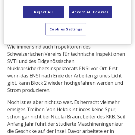
und Spezialisten aus dem In- und Ausland und aus
unterschiedlichsten Fachgebieten zusammen. Ohne
Reject All
Accept All Cookies
sie wäre eine Revision nach allen Regeln der Kunst –
oder besser, nach den höchsten internen, nationalen
Cookies Settings
und internationalen Vorschriften – nicht möglich.
Wie immer sind auch Inspektoren des
Schweizerischen Vereins für technische Inspektionen
SVTI und des Eidgenössischen
Nuklearsicherheitsinspektorats ENSI vor Ort. Erst
wenn das ENSI nach Ende der Arbeiten grünes Licht
gibt, kann Block 2 wieder hochgefahren werden und
Strom produzieren.
Noch ist es aber nicht so weit. Es herrscht vielmehr
emsiges Treiben. Von Hektik ist indes keine Spur,
schon gar nicht bei Nicolai Braun, Leiter des KKB. Seit
Anfang Jahr führt der studierte Maschineningenieur
die Geschicke auf der Insel. Davor arbeitete er in