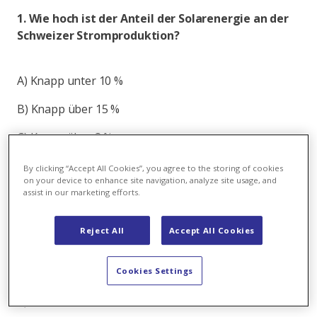
1. Wie hoch ist der Anteil der Solarenergie an der
Schweizer Stromproduktion?
A) Knapp unter 10 %
B) Knapp über 15 %
C) Knapp über 3 %
By clicking “Accept All Cookies”, you agree to the storing of cookies
on your device to enhance site navigation, analyze site usage, and
A, B oder C? Hier finden Sie hier heraus, ob Sie
assist in our marketing efforts.
richtigliegen
Reject All
Accept All Cookies
2. In welchem Jahr wurde die erste Solarzelle
hergestellt?
Cookies Settings
A) 1839