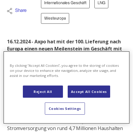
Internationales Geschäft
LNG
Share
Westeuropa
16.12.2024 - Axpo hat mit der 100. Lieferung nach
Europa einen neuen Meilenstein im Geschäft mit
Flüssigerdgas (LNG) erreicht. LNG gewährleistet
die Versorgungssicherheit von Kunden im In- und
By clicking “Accept All Cookies”, you agree to the storing of cookies
Ausland und ist ein wichtiger Bestandteil des
on your device to enhance site navigation, analyze site usage, and
assist in our marketing efforts.
Kunden- und Handelsgeschäfts.
Insgesamt lieferte Axpo zwischen Januar 2020 und
Reject All
Accept All Cookies
September 2024 100 LNG-Ladungen nach Europa,
vorwiegend nach Spanien, Frankreich, Italien und
Cookies Settings
Portugal. Dies entspricht einer Menge von 76,07
Terrawattstunden (TWh), was der jährlichen
Stromversorgung von rund 4,7 Millionen Haushalten