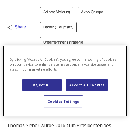
Ad hoc Meldung
Axpo Gruppe
Share
Baden (Hauptsitz)
Unternehmensstrategie
By clicking “Accept All Cookies”, you agree to the storing of cookies
5.12.2024 - Thomas Sieber hat die
on your device to enhance site navigation, analyze site usage, and
assist in our marketing efforts.
Aktionärsvertreter informiert, dass er an der
Generalversammlung 2026 nach 10 Jahren an der
Spitze von Axpo nicht mehr als
Reject All
Accept All Cookies
Verwaltungsratspräsident antreten wird. Die
Ankündigung ermöglicht den Aktionären, den
Cookies Settings
Nachfolgeprozess mit ausreichend zeitlichem
Vorlauf zu starten.
Thomas Sieber wurde 2016 zum Präsidenten des