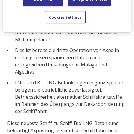
Reject All
Accept All Cookies
Axpo hat in Barcelona ihre erste Schiff-zu-Schiff-
Betankung abgeschlossen. Dabei wurde Bio-LNG
Cookies Settings
vom Bunkerboot «Green Pearl» auf den
Fahrzeugtransporter «Lapis Ace» der Reederei
MOL umgeladen.
Dies ist bereits die dritte Operation von Axpo in
einem grossen spanischen Hafen nach
erfolgreichen Umladungen in Málaga und
Algeciras.
LNG- und Bio-LNG-Betankungen in ganz Spanien
belegen die betriebliche Zuverlässigkeit
Betriebssicherheit alternativer Schiffskraftstoffe
im Rahmen des Übergangs zur Dekarbonisierung
der Schifffahrt.
Diese neueste Schiff‑zu‑Schiff‑Bio‑LNG-Betankung
bekräftigt Axpos Engagement, die Schifffahrt beim