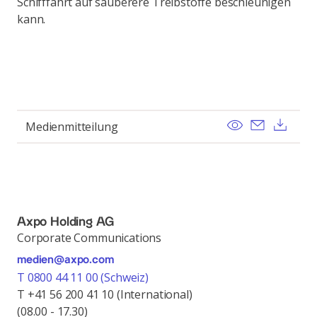
Schifffahrt auf sauberere Treibstoffe beschleunigen
kann.
View
Send ema
Dow
Medienmitteilung
Axpo Holding AG
Corporate Communications
medien@axpo.com
T 0800 44 11 00 (Schweiz)
T +41 56 200 41 10 (International)
(08.00 - 17.30)