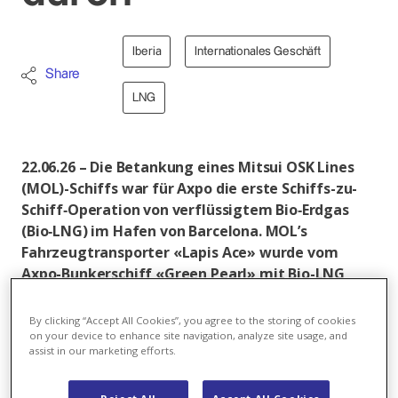
Iberia
Internationales Geschäft
Share
LNG
22.06.26 – Die Betankung eines Mitsui OSK Lines
(MOL)-Schiffs war für Axpo die erste Schiffs-zu-
Schiff‑Operation von verflüssigtem Bio‑Erdgas
(Bio‑LNG) im Hafen von Barcelona. MOL’s
Fahrzeugtransporter «Lapis Ace» wurde vom
Axpo-Bunkerschiff «Green Pearl» mit Bio-LNG
versorgt. Dies ist ein weiterer Meilenstein in der
Entwicklung von Infrastruktur und
By clicking “Accept All Cookies”, you agree to the storing of cookies
Dienstleistungen für alternative
on your device to enhance site navigation, analyze site usage, and
assist in our marketing efforts.
Schiffskraftstoffe in Spanien.
Darum geht’s
: