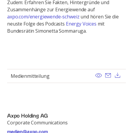
Zudem: Erfahren Sie Fakten, Hintergründe und
Zusammenhänge zur Energiewende auf
axpo.com/energiewende-schweiz
und hören Sie die
neuste Folge des Podcasts
Energy Voices
mit
Bundesrätin Simonetta Sommaruga.
View
Send ema
Dow
Medienmitteilung
Axpo Holding AG
Corporate Communications
medien@axpo.com