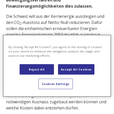
Bewilligungsverfahren und
Finanzierungsmöglichkeiten dies zulassen.
Die Schweiz will aus der Kernenergie aussteigen und
den CO
-Ausstoss auf Netto-Null reduzieren. Dafür
2
sollen die einheimischen erneuerbaren Energien
gemäss Energiestrategie 2050 deutlich ausgebaut
werden. Doch die Schweiz kommt kaum voran – die
Ausbaugeschwindigkeit müsste sich vervielfachen.
By clicking “Accept All Cookies”, you agree to the storing of cookies
on your device to enhance site navigation, analyze site usage, and
Stromversorgungsunterbrüche könnten
assist in our marketing efforts.
schlimmstenfalls bereits ab 2025 Realität werden.
Erhöht sich das Ausbautempo nicht, müsste bereits
Reject All
Accept All Cookies
ab 2035 fast ein Drittel des Stroms importiert werden.
Wenn die Versorgungssicherheit gewährleistet
bleiben soll, muss die Schweiz jetzt entscheiden, mit
Cookies Settings
welchem Strommix die Jahrhundertaufgabe gelingen
kann, wie die gewünschten Stromquellen im
notwendigen Ausmass zugebaut werden können und
welche Kosten dabei entstehen dürfen.