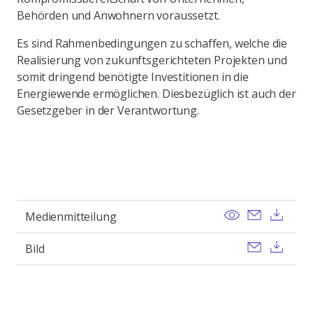
Behörden und Anwohnern voraussetzt.
Es sind Rahmenbedingungen zu schaffen, welche die
Realisierung von zukunftsgerichteten Projekten und
somit dringend benötigte Investitionen in die
Energiewende ermöglichen. Diesbezüglich ist auch der
Gesetzgeber in der Verantwortung.
View
Send ema
Dow
Medienmitteilung
Send ema
Dow
Bild