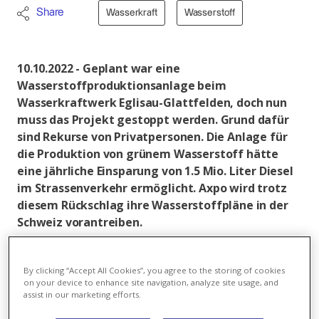
Share
Wasserkraft
Wasserstoff
10.10.2022 - Geplant war eine
Wasserstoffproduktionsanlage beim
Wasserkraftwerk Eglisau-Glattfelden, doch nun
muss das Projekt gestoppt werden. Grund dafür
sind Rekurse von Privatpersonen. Die Anlage für
die Produktion von grünem Wasserstoff hätte
eine jährliche Einsparung von 1.5 Mio. Liter Diesel
im Strassenverkehr ermöglicht. Axpo wird trotz
diesem Rückschlag ihre Wasserstoffpläne in der
Schweiz vorantreiben.
Im April 2021 hatte Axpo
über das Projekt
informiert,
muss nun jedoch die Projektplanung per sofort
By clicking “Accept All Cookies”, you agree to the storing of cookies
on your device to enhance site navigation, analyze site usage, and
einstellen. Grund dafür sind Rekurse gegen die von
assist in our marketing efforts.
der Gemeinde Glattfelden und der Baudirektion des