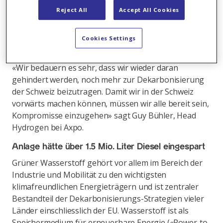
Kantons Zürich ausgestellte Baubewilligung. Drei
Reject All
Accept All Cookies
Privatpersonen haben beim Baurekursgericht des
Kantons Zürich erfolgreich gegen den Bau einer
Wasserstoffproduktionsanlage am projektierten
Cookies Settings
Standort rekurriert.
«Wir bedauern es sehr, dass wir wieder daran
gehindert werden, noch mehr zur Dekarbonisierung
der Schweiz beizutragen. Damit wir in der Schweiz
vorwärts machen können, müssen wir alle bereit sein,
Kompromisse einzugehen» sagt Guy Bühler, Head
Hydrogen bei Axpo.
Anlage hätte über 1.5 Mio. Liter Diesel eingespart
Grüner Wasserstoff gehört vor allem im Bereich der
Industrie und Mobilität zu den wichtigsten
klimafreundlichen Energieträgern und ist zentraler
Bestandteil der Dekarbonisierungs-Strategien vieler
Länder einschliesslich der EU. Wasserstoff ist als
Speichermedium für erneuerbare Energie («Power-to-