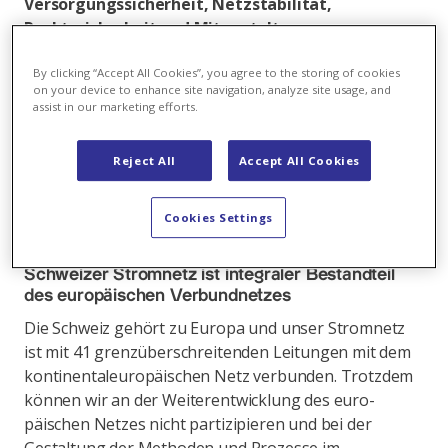
Versorgungssicherheit, Netzstabilität,
Rechtssicherheit und Mitgestaltungs­
möglichkeiten für die Schweiz.
By clicking “Accept All Cookies”, you agree to the storing of cookies
Der Schweizer Chefunterhändler Patric
on your device to enhance site navigation, analyze site usage, and
assist in our marketing efforts.
Franzen
informierte über den aktuellen Stand und
seine Erwar­tungen an die Verhandlungen mit der EU.
Die CEOs der Schweizer Stromproduzenten und
Reject All
Accept All Cookies
Netzbetreiber AET, Axpo, BKW, ewz, Repower und
Swissgrid zeigten auf, wieso aus ihrer Sicht ein
Cookies Settings
Stromabkommen mit der EU zwingend nötig ist.
Schweizer Stromnetz ist integraler Bestandteil
des europäischen Verbundnetzes
Die Schweiz gehört zu Europa und unser Stromnetz
ist mit 41 grenzüberschreitenden Leitungen mit dem
kontinentaleuropäischen Netz verbunden. Trotzdem
können wir an der Weiterentwicklung des euro­
päischen Netzes nicht partizipieren und bei der