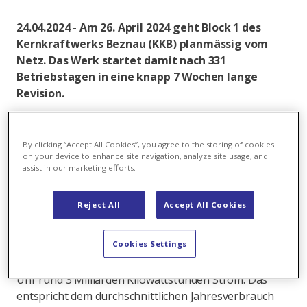
24.04.2024 - Am 26. April 2024 geht Block 1 des
Kernkraftwerks Beznau (KKB) planmässig vom
Netz. Das Werk startet damit nach 331
Betriebstagen in eine knapp 7 Wochen lange
Revision.
Die Schwerpunkte der Revision umfassen
Instandhaltungsarbeiten, wiederkehrende Prüfungen
By clicking “Accept All Cookies”, you agree to the storing of cookies
und Inspektionen. Im Fokus stehen die Kerneinbauten
on your device to enhance site navigation, analyze site usage, and
und die unteren Durchführungen des
assist in our marketing efforts.
Reaktordruckgefässes sowie eine der beiden
Hochdruckturbinen. Weiter wird der Notstrom-Diesel
Reject All
Accept All Cookies
des Notstandsystems gegen ein frisch überholtes
Ersatzaggregat getauscht.
Cookies Settings
Seit dem 1. Juni 2023 produzierte Block 1 rund um die
Uhr rund 3 Milliarden Kilowattstunden Strom. Das
entspricht dem durchschnittlichen Jahresverbrauch