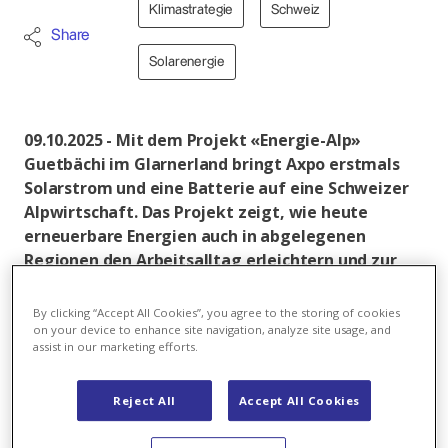
Klimastrategie
Schweiz
Share
Solarenergie
09.10.2025 - Mit dem Projekt «Energie-Alp»
Guetbächi im Glarnerland bringt Axpo erstmals
Solarstrom und eine Batterie auf eine Schweizer
Alpwirtschaft. Das Projekt zeigt, wie heute
erneuerbare Energien auch in abgelegenen
Regionen den Arbeitsalltag erleichtern und zur
Versorgung beitragen können.
By clicking “Accept All Cookies”, you agree to the storing of cookies
Mit dem Projekt «Energie-Alp» bringt Axpo die
on your device to enhance site navigation, analyze site usage, and
Energiewende auf die Schweizer Alpen. Gemeinsam
assist in our marketing efforts.
mit der Gemeinde Glarus Süd und der Pächterfamilie
Hefti wurde auf der Mittelstaffel der Alp Guetbächi
Reject All
Accept All Cookies
eine Photovoltaikanlage mit Batteriespeicher
installiert. Über einen eigens verlegten Kabelzug wird