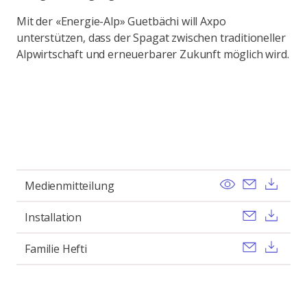
Mit der «Energie-Alp» Guetbächi will Axpo
unterstützen, dass der Spagat zwischen traditioneller
Alpwirtschaft und erneuerbarer Zukunft möglich wird.
View
Send ema
Dow
Medienmitteilung
Send ema
Dow
Installation
Send ema
Dow
Familie Hefti