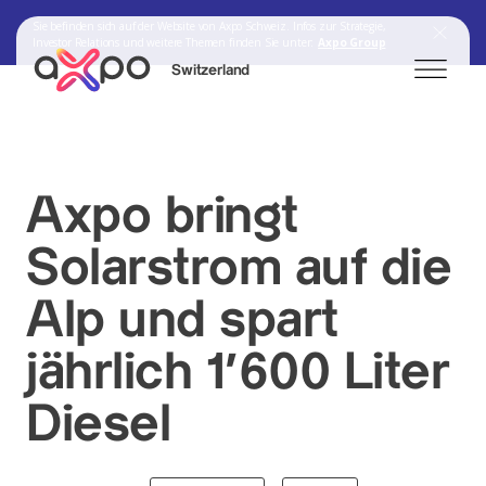
Sie befinden sich auf der Website von Axpo Schweiz. Infos zur Strategie,
Investor Relations und weitere Themen finden Sie unter:
Axpo Group
Switzerland
Search
Axpo bringt
Solarstrom auf die
Axpo Group
Alp und spart
jährlich 1'600 Liter
Diesel