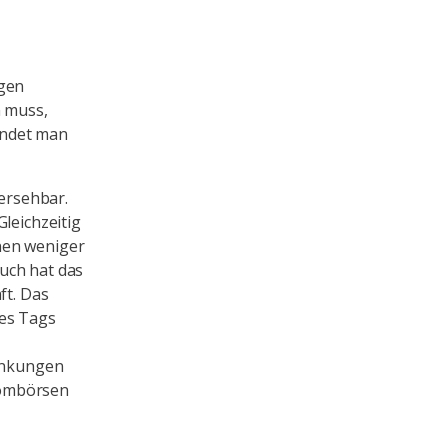
ngen
n muss,
findet man
ersehbar.
leichzeitig
nen weniger
uch hat das
ft. Das
nes Tags
wankungen
rombörsen