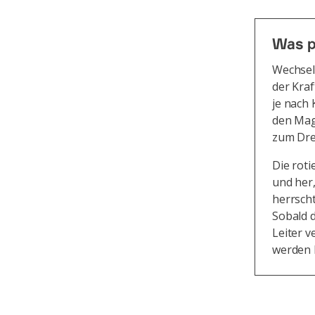
Was p
Wechsel
der Kra
je nach
den Mag
zum Dre
Die rot
und her
herrsch
Sobald 
Leiter v
werden 