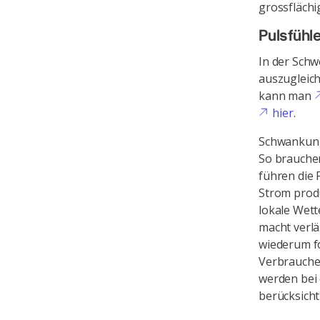
grossflächi
Pulsfühl
In der Schw
auszugleich
kann man
hier
.
Schwankung
So brauchen
führen die
Strom produ
lokale Wett
macht verlä
wiederum fo
Verbraucher
werden bei
berücksicht