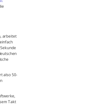
tt
die
 arbeitet
einfach
o Sekunde
 deutschen
ische
t also 50-
in
aftwerke,
esem Takt