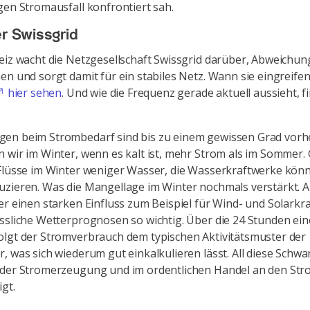
gen Stromausfall konfrontiert sah.
er Swissgrid
eiz wacht die Netzgesellschaft Swissgrid darüber, Abweichu
en und sorgt damit für ein stabiles Netz. Wann sie eingreife
hier sehen
. Und wie die Frequenz gerade aktuell aussieht, 
en beim Strombedarf sind bis zu einem gewissen Grad vorh
 wir im Winter, wenn es kalt ist, mehr Strom als im Sommer. G
 Flüsse im Winter weniger Wasser, die Wasserkraftwerke kön
zieren. Was die Mangellage im Winter nochmals verstärkt. A
er einen starken Einfluss zum Beispiel für Wind- und Solarkra
ssliche Wetterprognosen so wichtig. Über die 24 Stunden ei
lgt der Stromverbrauch dem typischen Aktivitätsmuster der
, was sich wiederum gut einkalkulieren lässt. All diese Sch
 der Stromerzeugung und im ordentlichen Handel an den St
igt.