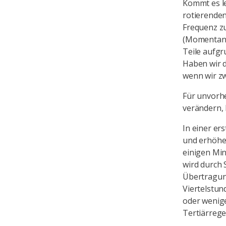
Kommt es le
rotierenden
Frequenz zu
(Momentanre
Teile aufgr
Haben wir d
wenn wir zw
Für unvorh
verändern,
In einer er
und erhöhen
einigen Min
wird durch 
Übertragung
Viertelstun
oder weniger
Tertiärrege