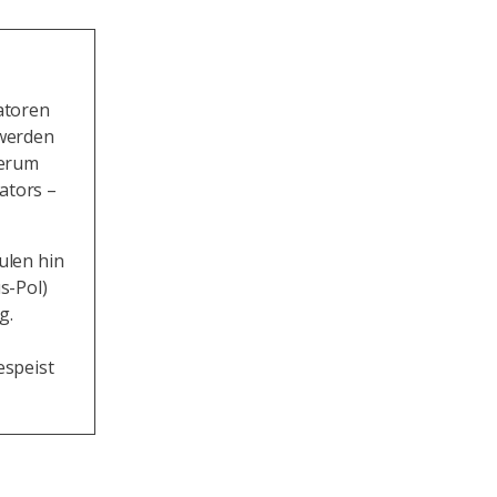
atoren
 werden
derum
ators –
ulen hin
s-Pol)
g.
espeist