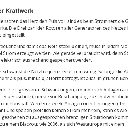
r Kraftwerk
enschen das Herz den Puls vor, sind es beim Stromnetz die
rke. Die Drehzahl der Rotoren aller Generatoren des Netzes 
z eingestellt.
requenz und damit das Netz stabil bleiben, muss in jedem M
l Strom erzeugt werden, wie gerade verbraucht wird, denn 
t elektrisch ausreichend gespeichert werden.
is schwankt die Netzfrequenz jedoch ein wenig. Solange die 
mehr als plus/minus 0,2 Hertz beträgt, ist alles im grünen Ber
edoch zu grösseren Schwankungen, trennen sich Anlagen au
requenzschutz), um sie vor Beschädigung zu schützen, ähnli
 im Haushalt. Werden zu viele Anlagen oder Leitungen gleic
nt und speisen plötzlich keinen Strom mehr ein, kann es wie
1 geschehen zu ausgesprochen brenzligen Situationen kom
h zu einem Blackout wie 2006, als sich Westeuropa mit einem