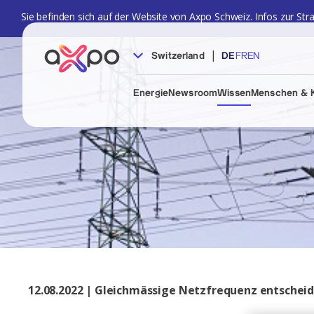
Sie befinden sich auf der Website von Axpo Schweiz. Infos zur Str
|
Switzerland
DE
FR
EN
Energie
Newsroom
Wissen
Menschen & K
12.08.2022 | Gleichmässige Netzfrequenz entscheid