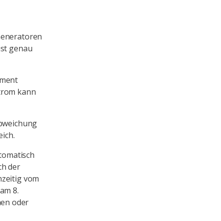
 Generatoren
ist genau
oment
Strom kann
Abweichung
eich.
tomatisch
ch der
hzeitig vom
 am 8.
men oder