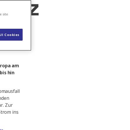
ertz
e site
ll Cookies
Europa am
bis hin
omausfall
unden
r. Zur
Strom ins