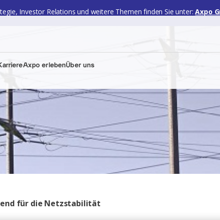
ategie, Investor Relations und weitere Themen finden Sie unter:
Axpo G
arriere
Axpo erleben
Über uns
end für die Netzstabilität