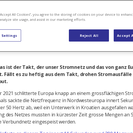
etz mit 50 H
 “Accept All Cookies”, you agree to the storing of cookies on your device to enhanc
analyze site usage, and assist in our marketing efforts.
 Settings
Reject All
Accept A
das ist der Takt, der unser Stromnetz und das von ganz 
t. Fällt es zu heftig aus dem Takt, drohen Stromausfälle 
out.
r 2021 schlitterte Europa knapp an einem grossflächigen Str
mals sackte die Netzfrequenz in Nordwesteuropa innert Sek
ter 50 Hertz ab, weil ein Unterwerk in Kroatien ausgefallen wa
ung des Netzes mussten in kürzester Zeit grosse Mengen an 
e Verbundnetz eingespeist werden.