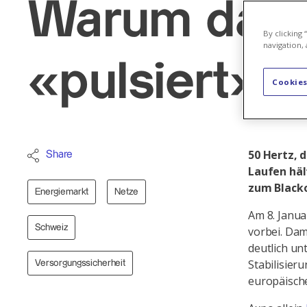
Warum das N
By clicking
navigation, 
«pulsiert»
Cookies
50 Hertz, 
Share
Laufen häl
zum Black
Energiemarkt
Netze
Am 8. Janua
Schweiz
vorbei. Da
deutlich un
Stabilisier
Versorgungssicherheit
europäisch