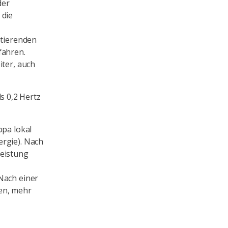
der
 die
otierenden
fahren.
iter, auch
 0,2 Hertz
opa lokal
ergie). Nach
Leistung
Nach einer
en, mehr