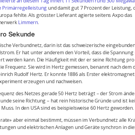
lieferte an diesem Tag innert 11 Sekunden rund 300 Megawa
 Primärregelleistung
und damit gut 7 Prozent der Leistung, 
opa fehlte. Als grösster Lieferant agierte seitens Axpo das
herwerk
Limmern
.
pro Sekunde
sche Verbundnetz, darin ist das schweizerische eingebunden,
strom. Er hat unter anderem den Vorteil, dass die Spannung 
rt werden kann. Die Häufigkeit mit der er seine Richtung pr
 die Frequenz. Sie wird in Hertz gemessen, benannt nach dem
inrich Rudolf Hertz. Er konnte 1886 als Erster elektromagnet
Experiment erzeugen und nachweisen.
equenz des Netzes gerade 50 Hertz beträgt – der Strom änder
unde seine Richtung – hat rein historische Gründe und ist ke
 Muss. In den USA sind es beispielsweise 60 Hertz geworden.
lsrate» aber einmal bestimmt, müssen im Verbundnetz alle Kr
tungen und elektrischen Anlagen und Geräte synchron in di