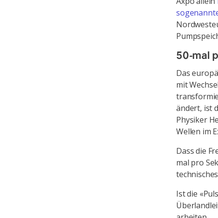
Axpo allein
sogenannte
Nordwesteur
Pumpspeic
50-mal 
Das europäi
mit Wechsel
transformie
ändert, ist
Physiker He
Wellen im 
Dass die Fr
mal pro Sek
technisches
Ist die «Pu
Überlandlei
arbeiten.