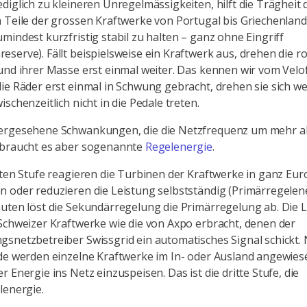
diglich zu kleineren Unregelmässigkeiten, hilft die Trägheit 
 Teile der grossen Kraftwerke von Portugal bis Griechenland
mindest kurzfristig stabil zu halten – ganz ohne Eingriff
serve). Fällt beispielsweise ein Kraftwerk aus, drehen die r
und ihrer Masse erst einmal weiter. Das kennen wir vom Velo
ie Räder erst einmal in Schwung gebracht, drehen sie sich we
ischenzeitlich nicht in die Pedale treten.
ergesehene Schwankungen, die die Netzfrequenz um mehr als
 braucht es aber sogenannte
Regelenergie
.
sten Stufe reagieren die Turbinen der Kraftwerke in ganz Eur
 oder reduzieren die Leistung selbstständig (Primärregelen
uten löst die Sekundärregelung die Primärregelung ab. Die 
Schweizer Kraftwerke wie die von Axpo erbracht, denen der
snetzbetreiber Swissgrid ein automatisches Signal schickt. 
de werden einzelne Kraftwerke im In- oder Ausland angewies
 Energie ins Netz einzuspeisen. Das ist die dritte Stufe, die
lenergie.