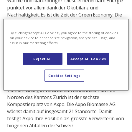
Wärme und Naturdünger. Diese erneuerbare Energie
punktet vor allem dank der Ökobilanz und
Nachhaltigkeit. Es ist die Zeit der Green Economy: Die
Teilstrategie Biomasse, welche im Jahre 2019
verabschiedet wurde, setzt auf Wachstum und
By clicking “Accept All Cookies”, you agree to the storing of cookies
Diversifizierung. Axpo will die Menge an Grüngut, die
on your device to enhance site navigation, analyze site usage, and
sie verwertet steigen und gleichzeitig Menge und
assist in our marketing efforts.
Qualität der daraus entstehenden Produkte erhöhen.
Reject All
Accept All Cookies
Die Übernahme des Kompostierplatzes in Eglisau ist
ein erster erfolgreicher Umsetzungsschritt der Ziele
Cookies Settings
dieser Teilstrategie, da hier jährlich über 10'000
Tonnen Grüngut verarbeitet werden. Der Platz im
Norden des Kantons Zürich ist der sechste
Kompostierplatz von Axpo. Die Axpo Biomasse AG
wächst damit auf insgesamt 21 Standorte. Damit
festigt Axpo Ihre Position als grösste Verwerterin von
biogenen Abfällen der Schweiz.