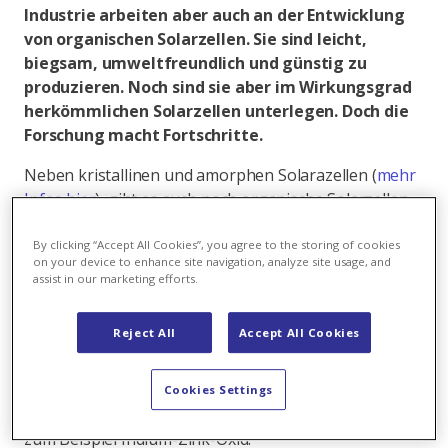
Industrie arbeiten aber auch an der Entwicklung
von organischen Solarzellen. Sie sind leicht,
biegsam, umweltfreundlich und günstig zu
produzieren. Noch sind sie aber im Wirkungsgrad
herkömmlichen Solarzellen unterlegen. Doch die
Forschung macht Fortschritte.
Neben kristallinen und amorphen Solarazellen (
mehr
Infos hier
), gibt es auch noch organische Solarzellen.
«Organic Photovoltaics» (OPV) funktionieren
prinzipiell genauso wie kristalline Module und der
By clicking “Accept All Cookies”, you agree to the storing of cookies
on your device to enhance site navigation, analyze site usage, and
Solarstrom lässt sich über organische Moleküle oder
assist in our marketing efforts.
Polymere erzeugen. OPV bestehen aus
verschiedensten Werkstoffen der organischen
Reject All
Accept All Cookies
Chemie, das heisst aus Kohlenwasserstoff-
Verbindungen. Sie werden deshalb auch Kunstoff-
oder gar Plastiksolarzellen genannt. Die Elektroden
Cookies Settings
bestehen aus Metallen oder anorganischen Oxiden,
zum Beispiel Indium-Zink-Oxid.