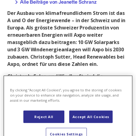
Alle Beiträge von Jeanette Schranz
Der Ausbau von klimafreundlichem Strom ist das
A und O der Energiewende – in der Schweiz und in
Europa. Als grösste Schweizer Produzentin von
erneuerbaren Energien will Axpo weiter
massgeblich dazu beitragen: 10 GW Solarparks
und 3 GW Windenergieanlagen will Axpo bis 2030
zubauen. Christoph Sutter, Head Renewables bei
Axpo, ordnet für uns diese Zahlen ein.
Christoph, Solar- und Windkraft sind die
Technologien, die zurzeit am meisten auf
Resonanz stossen. Wie schätzt du diese beiden
By clicking “Accept All Cookies”, you agree to the storing of cookies
on your device to enhance site navigation, analyze site usage, and
Technologien ein?
assist in our marketing efforts.
Christoph Sutter:
Auf jeden Fall haben diese beiden
Technologien grosse Relevanz für die ganze
Reject All
Accept All Cookies
Energiewende. Der stärkste Zubau wird im Bereich
Solar geschehen. Sowohl auf Freiflächen wie auch auf
Cookies Settings