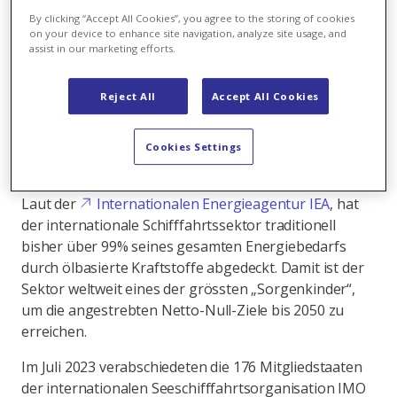
kosteneffizient sind. Umso mehr wächst in diesem
By clicking “Accept All Cookies”, you agree to the storing of cookies
Feld die Nachfrage nach Flüssigerdgas – oder LNG –
on your device to enhance site navigation, analyze site usage, and
einer ökonomischen und verglichen mit traditionellen
assist in our marketing efforts.
Schiffstreibstoffen nachhaltigeren Lösung, die
Kunden obendrein mehr Flexibilität bietet, wenn
Reject All
Accept All Cookies
sogenannte LNG-Kleintanker eingesetzt werden.
Fast 99% der Schifffahrtskraftstoffe bisher
Cookies Settings
ölbasiert
Laut der
Internationalen Energieagentur IEA
, hat
der internationale Schifffahrtssektor traditionell
bisher über 99% seines gesamten Energiebedarfs
durch ölbasierte Kraftstoffe abgedeckt. Damit ist der
Sektor weltweit eines der grössten „Sorgenkinder“,
um die angestrebten Netto-Null-Ziele bis 2050 zu
erreichen.
Im Juli 2023 verabschiedeten die 176 Mitgliedstaaten
der internationalen Seeschifffahrtsorganisation IMO