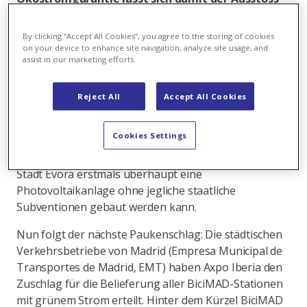
von mehr als 154 Tonnen CO2 pro Jahr vermeiden.
By clicking “Accept All Cookies”, you agree to the storing of cookies
Axpo Iberia ist auf der iberischen Halbinsel einer der
on your device to enhance site navigation, analyze site usage, and
führenden Marktteilnehmer im Bereich der
assist in our marketing efforts.
erneuerbaren Energien. So beliefert die
Tochtergesellschaft der Axpo nicht nur die Kathedrale
Reject All
Accept All Cookies
von Palma de Mallorca, das Wahrzeichen der
beliebten Urlaubinsel, mit Ökostrom, sondern hat
Cookies Settings
mittels eines langfristigen Stromabnahmevertrags
(PPA) auch dafür gesorgt, dass in der portugiesischen
Stadt Évora erstmals überhaupt eine
Photovoltaikanlage ohne jegliche staatliche
Subventionen gebaut werden kann.
Nun folgt der nächste Paukenschlag: Die städtischen
Verkehrsbetriebe von Madrid (Empresa Municipal de
Transportes de Madrid, EMT) haben Axpo Iberia den
Zuschlag für die Belieferung aller BiciMAD-Stationen
mit grünem Strom erteilt. Hinter dem Kürzel BiciMAD