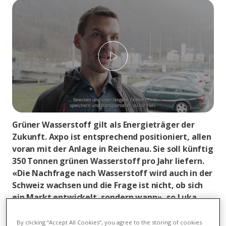
Play
Grüner Wasserstoff gilt als Energieträger der
Zukunft. Axpo ist entsprechend positioniert, allen
voran mit der Anlage in Reichenau. Sie soll künftig
350 Tonnen grünen Wasserstoff pro Jahr liefern.
«Die Nachfrage nach Wasserstoff wird auch in der
Schweiz wachsen und die Frage ist nicht, ob sich
ein Markt entwickelt, sondern wann», so Luka
Cuderman, Hydrogen Market Intelligence &
Strategy Lead.
By clicking “Accept All Cookies”, you agree to the storing of cookies