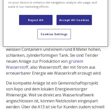
on your device to enhance site navigation, analyze site usage, and
assist in our marketing efforts.
Wer auf der Autobahn A13 durch das Bündner
Rheintal fährt, hat einen guten Blick auf das Axpo
Wasserkraftwerk Reichenau in Domat/Ems. Unterhalb
Reject All
Accept All Cookies
des Zusammenflusses von Vorder- und Hinterrhein
gelegen, nutzt Axpo die Kraft der alpinen
Cookies Settings
Wassermassen zur Produktion von Strom. Ebenfalls
gut sichtbar: Ein umzäuntes Gelände mit auffallenden,
weissen Containern und einem rund 8 Meter hohen,
schlanken, zylinderförmigen Tank. Sie sind Teil der
neuen Anlage zur Produktion von
grünem
Wasserstoff
, also Wasserstoff, der mit Strom aus
erneuerbarer Energie wie Wasserkraft erzeugt wird.
Die kompakte Anlage ist ein Gemeinschaftsprojekt
von Axpo und dem lokalen Energieversorger
Rhiienergie. Weil sie direkt ans Wasserkraftwerk
angeschlossen ist, können Netzkosten eingespart
werden. Über die A13 ist sie für Kunden zudem schnell