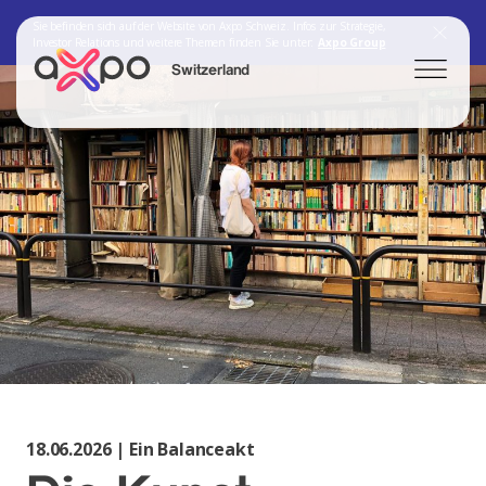
Sie befinden sich auf der Website von Axpo Schweiz. Infos zur Strategie,
Investor Relations und weitere Themen finden Sie unter:
Axpo Group
Switzerland
Search
Axpo Group
18.06.2026 | Ein Balanceakt