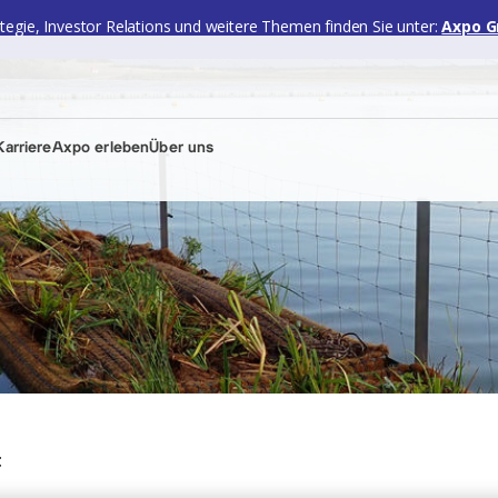
ategie, Investor Relations und weitere Themen finden Sie unter:
Axpo G
arriere
Axpo erleben
Über uns
t