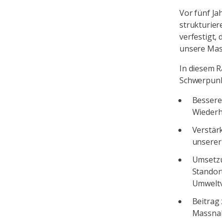
Vor fünf Ja
strukturier
verfestigt,
unsere Mass
In diesem R
Schwerpunk
Bessere 
Wiederh
Verstär
unserer
Umsetzu
Standor
Umweltv
Beitrag
Massna