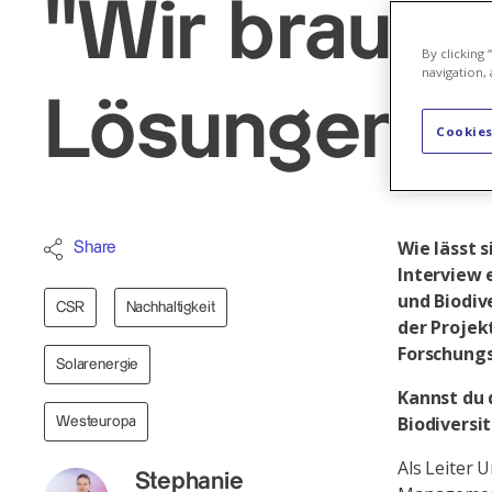
"Wir brauch
By clicking
navigation, 
Lösungen"
Cookies
Wie lässt 
Share
Interview 
und Biodiv
CSR
Nachhaltigkeit
der Projek
Forschung
Solarenergie
Kannst du 
Biodivers
Westeuropa
Als Leiter 
Stephanie