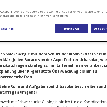
en projektspe
 “Accept All Cookies”, you agree to the storing of cookies on your device to enhanc
analyze site usage, and assist in our marketing efforts.
 Settings
Reject All
Accept A
sich Solarenergie mit dem Schutz der Biodiversität verei
erklärt Julien Burato von der Axpo Tochter Urbasolar, w
ersitätsfragen strategisch im Unternehmen verankert si
tplanung über KI-gestützte Überwachung bis hin zu
spartnerschaften.
deine Rolle und Aufgaben bei Urbasolar beschreiben und 
itätsfragen umgeht?
Umwelt mit Schwerpunkt Ökologie bin ich für die Koordination