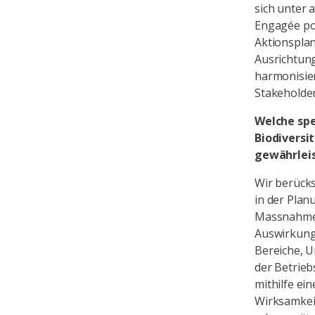
sich unter
Engagée pou
Aktionspla
Ausrichtung
harmonisie
Stakeholder
Welche spe
Biodiversi
gewährlei
Wir berück
in der Plan
Massnahmen
Auswirkunge
Bereiche, 
der Betrieb
mithilfe ei
Wirksamkei