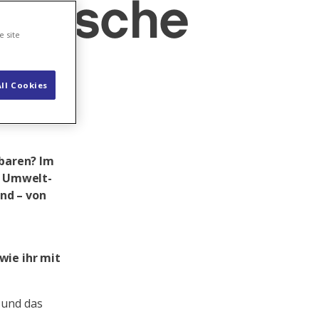
zifische
e site
ll Cookies
nbaren? Im
ie Umwelt-
nd – von
wie ihr mit
 und das