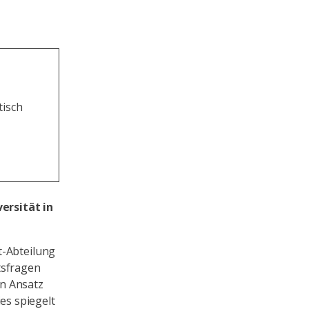
tisch
ersität in
t-Abteilung
tsfragen
en Ansatz
s spiegelt