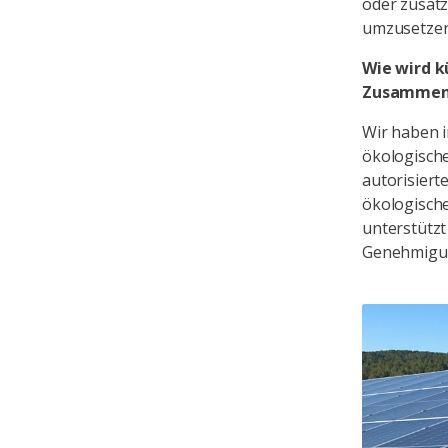
oder zusätz
umzusetzen
Wie wird k
Zusammenha
Wir haben i
ökologische
autorisiert
ökologische
unterstützt
Genehmigun