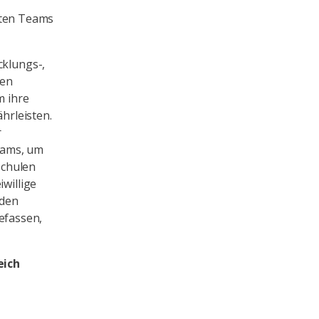
nten Teams
cklungs-,
ien
m ihre
hrleisten.
r
eams, um
schulen
willige
 den
efassen,
eich