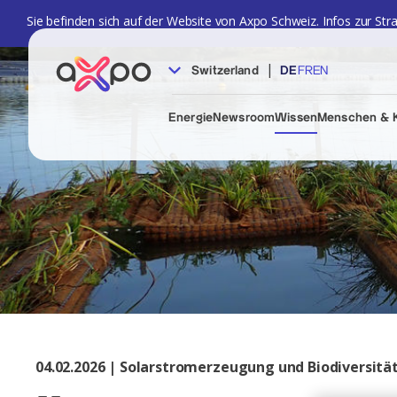
Sie befinden sich auf der Website von Axpo Schweiz. Infos zur Str
|
Switzerland
DE
FR
EN
Energie
Newsroom
Wissen
Menschen & K
04.02.2026 | Solarstromerzeugung und Biodiversitä