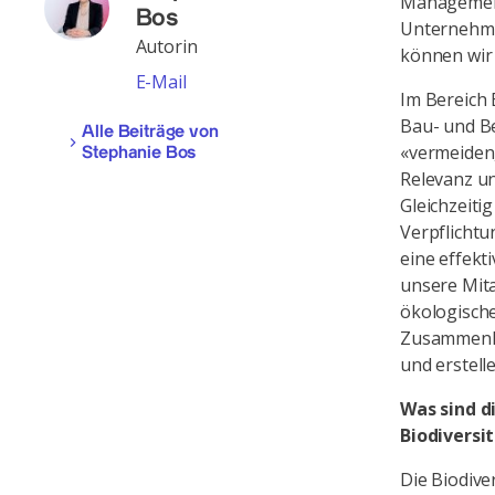
Management
Bos
Unternehme
Autorin
können wir
E-Mail
Im Bereich 
Bau- und Be
Alle Beiträge von
«vermeiden
Stephanie Bos
Relevanz u
Gleichzeiti
Verpflicht
eine effek
unsere Mita
ökologische
Zusammenhä
und erstell
Was sind d
Biodiversi
Die Biodive