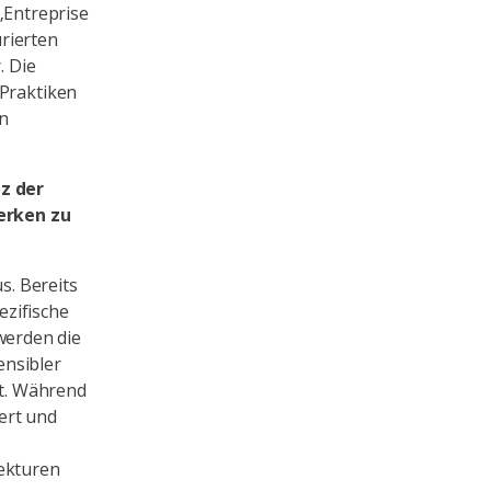
Entreprise
rierten
. Die
 Praktiken
en
z der
erken zu
. Bereits
ezifische
werden die
ensibler
t. Während
ert und
ekturen