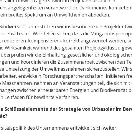
 aller Umweltfragen sowohl in Projekten als auch in
nsangelegenheiten verantwortlich. Dank meines kompete
 ein breites Spektrum an Umweltthemen abdecken.
Biodiversität unterstützen wir insbesondere die Projektentwi
triebs-Teams. Wir stellen sicher, dass die Mitigationsprinzip
, reduzieren, kompensieren» korrekt angewendet werden, u
nd Wirksamkeit während des gesamten Projektzyklus zu gewä
g überprüfen wir die Einhaltung gesetzlicher und ökologische
ungen und koordinieren die Zusammenarbeit zwischen den T
tive Umsetzung der Umweltmassnahmen sicherzustellen. Wir 
rbeiter, entwickeln Forschungspartnerschaften, initiieren frei
 Massnahmen, nehmen an Veranstaltungen teil, die sich mit
ngen zwischen erneuerbaren Energien und Biodiversität b
en Leitfäden für bewährte Verfahren.
ie Schlüsselelemente der Strategie von Urbasolar im Ber
tät?
rsitätspolitik des Unternehmens entwickelt sich weiter.