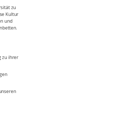
sität zu
se Kultur
en und
nbetten.
 zu ihrer
ngen
unseren