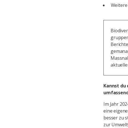
Weitere 
Biodive
gruppen
Berichte
gemanag
Massnah
aktuelle
Kannst du 
umfassend
Im Jahr 202
eine eigene
besser zu s
zur Umwelt