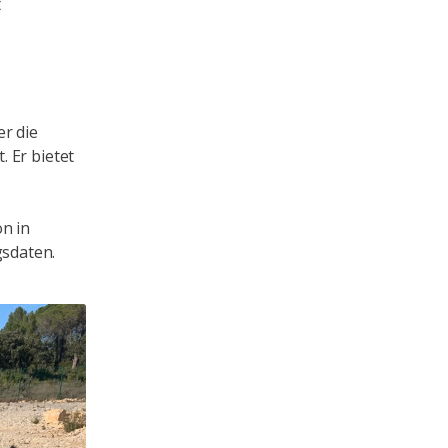
t
r die
 Er bietet
n in
sdaten.