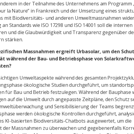
 anderem in der Teilnahme des Unternehmens am Programm „
r la Nature” in Frankreich und der Umsetzung eines struktu
ns mit Biodiversitäts- und anderen Umweltmassnahmen wider
 an Standards wie ISO 17298 und ISO 14001 soll die internen
ren und die Glaubwürdigkeit und Transparenz gegenüber d
n stärken.
zifischen Massnahmen ergreift Urbasolar, um den Schut
tät während der Bau- und Betriebsphase von Solarkraftw
sten?
sichtigen Umweltaspekte während des gesamten Projektzyklus
ungsphase ökologische Studien durchgeführt, um standortsp
 für Bau und Betrieb festzulegen. Während der Bauphase 
n auf die Umwelt durch angepasste Zeitpläne, den Schutz s
Umweltüberwachung und Sensibilisierung der Teams begrenz
sphase werden ökologische Kontrollen durchgeführt, analysi
nes KI-basierten Biodiversitäts-Chatbots ausgewertet, um die
t der Massnahmen zu überwachen und gegebenenfalls Korr