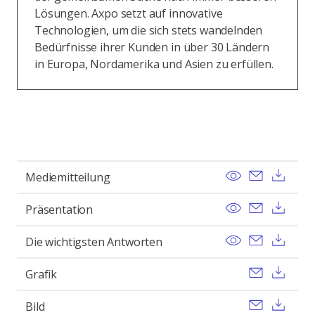
Lösungen. Axpo setzt auf innovative
Technologien, um die sich stets wandelnden
Bedürfnisse ihrer Kunden in über 30 Ländern
in Europa, Nordamerika und Asien zu erfüllen.
View
Send ema
Dow
Mediemitteilung
View
Send ema
Dow
Präsentation
View
Send ema
Dow
Die wichtigsten Antworten
Send ema
Dow
Grafik
Send ema
Dow
Bild