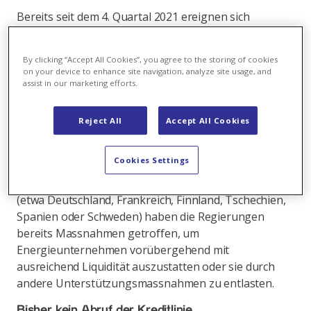
Bereits seit dem 4. Quartal 2021 ereignen sich
beispiellose Verwerfungen an den europäischen
Energiemärkten. Die Situation hat sich in den letzten
By clicking “Accept All Cookies”, you agree to the storing of cookies
Wochen nochmals massiv verschärft. Die
on your device to enhance site navigation, analyze site usage, and
Grosshandelspreise für Strom haben sich gegenüber
assist in our marketing efforts.
September 2021 mehr als verzehnfacht und die
Preisschwankungen haben in den letzten Tagen neue
Reject All
Accept All Cookies
Rekordwerte erreicht. Diese extreme Situation und die
unvorhersehbare Entwicklung hat für alle
Cookies Settings
Marktteilnehmer weitreichende Auswirkungen auf die
Liquiditätsanforderungen. In vielen Ländern Europas
(etwa Deutschland, Frankreich, Finnland, Tschechien,
Spanien oder Schweden) haben die Regierungen
bereits Massnahmen getroffen, um
Energieunternehmen vorübergehend mit
ausreichend Liquidität auszustatten oder sie durch
andere Unterstützungsmassnahmen zu entlasten.
Bisher kein Abruf der Kreditlinie