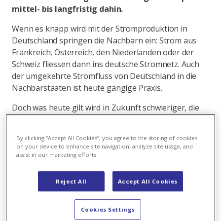
mittel- bis langfristig dahin.
Wenn es knapp wird mit der Stromproduktion in
Deutschland springen die Nachbarn ein: Strom aus
Frankreich, Österreich, den Niederlanden oder der
Schweiz fliessen dann ins deutsche Stromnetz. Auch
der umgekehrte Stromfluss von Deutschland in die
Nachbarstaaten ist heute gängige Praxis.
Doch was heute gilt wird in Zukunft schwieriger, die
europäische Solidarität brüchiger werden. Das zeigt
eine Studie
des Bundesverbandes der Energie- und
By clicking “Accept All Cookies”, you agree to the storing of cookies
Wasserwirtschaft (BDEW) in Deutschland.
on your device to enhance site navigation, analyze site usage, and
Hintergrund des Berichts ist die Frage, wie im
assist in our marketing efforts.
kommenden Jahrzehnt in Deutschland die
Versorgungssicherheit gewährleistet werden kann,
Reject All
Accept All Cookies
wenn nach dem Ausstieg aus der Kernkraft auch
Leistung in Form von Kohlekraftwerken vom Netz
Cookies Settings
genommen wird. Wie in der Schweiz (siehe Box) soll