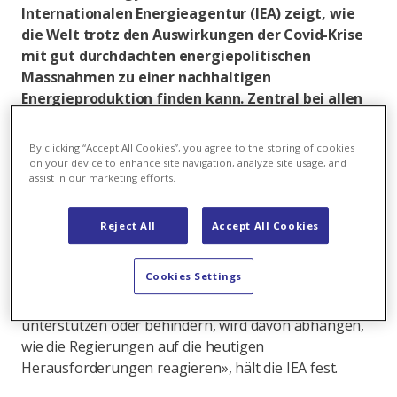
Internationalen Energieagentur (IEA) zeigt, wie
die Welt trotz den Auswirkungen der Covid-Krise
mit gut durchdachten energiepolitischen
Massnahmen zu einer nachhaltigen
Energieproduktion finden kann. Zentral bei allen
vier Szenarien: Die Solarenergie spielt eine
Schlüsselrolle.
By clicking “Accept All Cookies”, you agree to the storing of cookies
on your device to enhance site navigation, analyze site usage, and
Es war ein turbulentes Jahr für das globale
assist in our marketing efforts.
Energiesystem. Die Covid-19-Krise hat mehr
Störungen verursacht als jedes andere Ereignis in der
Reject All
Accept All Cookies
jüngeren Geschichte. «Ob diese Umwälzungen die
Bemühungen um eine Beschleunigung des
Cookies Settings
Übergangs zu sauberen Energien und die Erreichung
der internationalen Energie- und Klimaziele
unterstützen oder behindern, wird davon abhängen,
wie die Regierungen auf die heutigen
Herausforderungen reagieren», hält die IEA fest.