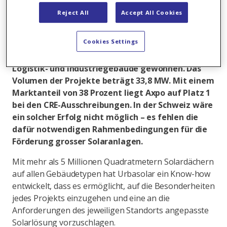
Reject All
Accept All Cookies
Mehr über unsere Autorinnen und Autoren
Axpo hat mit ihrer Tochtergesellschaft Urbasolar
Cookies Settings
in Frankreich 11 neue Projekte für Solaranlagen
im Bereich landwirtschaftliche Gewächshäuser,
Logistik- und Industriegebäude gewonnen. Das
Volumen der Projekte beträgt 33,8 MW. Mit einem
Marktanteil von 38 Prozent liegt Axpo auf Platz 1
bei den CRE-Ausschreibungen. In der Schweiz wäre
ein solcher Erfolg nicht möglich – es fehlen die
dafür notwendigen Rahmenbedingungen für die
Förderung grosser Solaranlagen.
Mit mehr als 5 Millionen Quadratmetern Solardächern
auf allen Gebäudetypen hat Urbasolar ein Know-how
entwickelt, dass es ermöglicht, auf die Besonderheiten
jedes Projekts einzugehen und eine an die
Anforderungen des jeweiligen Standorts angepasste
Solarlösung vorzuschlagen.