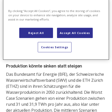
Klar ist, Wasserkraft ist die wichtigste Ressource der
By clicking “Accept All Cookies”, you agree to the storing of cookies
Schweizer Stromversorgung. Ebenso klar ist: Das
on your device to enhance site navigation, analyze site usage, and
assist in our marketing efforts.
Potenzial dieser fast C02-freien Stromproduktion ist
hierzulande weitgehend ausgeschöpft. Das sieht auch
der Bund so. Denn in der Energiestrategie 2050 soll
Reject All
Accept All Cookies
die Wasserkraft zwar weiter ausgebaut werden, aber
nur um vergleichsweise bescheidene sieben Prozent.
Cookies Settings
Und selbst daran bestehen aus Expertensicht
erhebliche Zweifel.
Produktion könnte sinken statt steigen
Das Bundesamt für Energie (BFE), der Schweizerische
Wasserwirtschaftsverband (SWV) und die ETH Zürich
(ETHZ) sind in ihren Schätzungen für die
Wasserproduktion in 2050 zurückhaltend. Die Worst
Case Szenarien gehen von einer Produktion zwischen
rund 31 und 31,9 TWh pro Jahr aus, also klar unter
der aktuellen Produktion. Die mittleren Szenarien