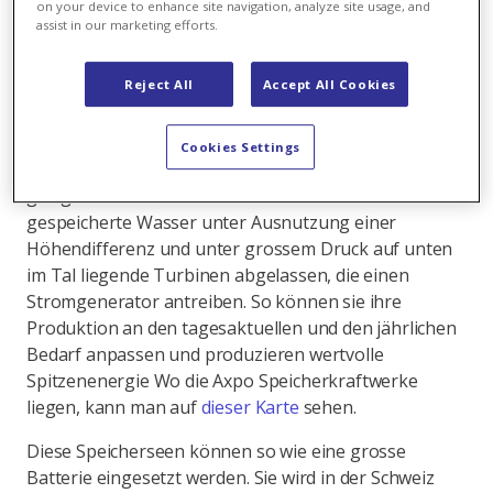
on your device to enhance site navigation, analyze site usage, and
interaktive Karte zeigt das Energiepotenzial
assist in our marketing efforts.
dieser Seen.
Reject All
Accept All Cookies
Als grösste Produzentin von erneuerbaren Energien
betreibt Axpo viele Speicherkraftwerke in der Schweiz.
Speicherkraftwerke haben einige Vorteile. Meist in
Cookies Settings
den Alpen gelegen, halten sie das Wasser in höher
gelegenen Stauseen zurück. Bei Bedarf wird das
gespeicherte Wasser unter Ausnutzung einer
Höhendifferenz und unter grossem Druck auf unten
im Tal liegende Turbinen abgelassen, die einen
Stromgenerator antreiben. So können sie ihre
Produktion an den tagesaktuellen und den jährlichen
Bedarf anpassen und produzieren wertvolle
Spitzenenergie Wo die Axpo Speicherkraftwerke
liegen, kann man auf
dieser Karte
sehen.
Diese Speicherseen können so wie eine grosse
Batterie eingesetzt werden. Sie wird in der Schweiz