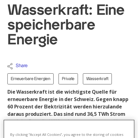
Wasserkraft: Eine
speicherbare
Energie
Share
Erneuerbare Energien
Private
Wasserkraft
Die Wasserkraft ist die wichtigste Quelle für
erneuerbare Energie in der Schweiz. Gegen knapp
60 Prozent der Elektrizität werden hierzulande
daraus produziert. Das sind rund 36,5 TWh Strom
pro Jahr. Fast die Hälfte davon stammt aus über
80 Stauseen und den dazugehörigen Kraftwerken.
By clicking “Accept All Cookies”, you agree to the storing of cookies
Sie wirken wie eine grosse Batterie. Eine neue,