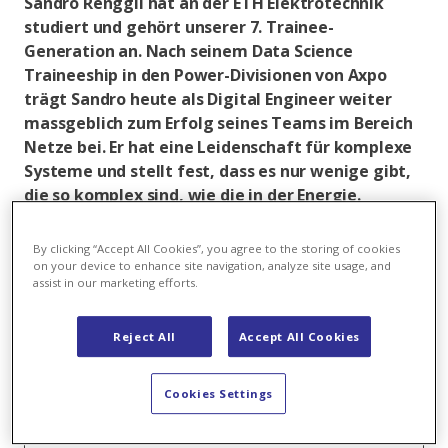
Sandro Renggli hat an der ETH Elektrotechnik
studiert und gehört unserer 7. Trainee-
Generation an. Nach seinem Data Science
Traineeship in den Power-Divisionen von Axpo
trägt Sandro heute als Digital Engineer weiter
massgeblich zum Erfolg seines Teams im Bereich
Netze bei. Er hat eine Leidenschaft für komplexe
Systeme und stellt fest, dass es nur wenige gibt,
die so komplex sind, wie die in der Energie.
By clicking “Accept All Cookies”, you agree to the storing of cookies
on your device to enhance site navigation, analyze site usage, and
Sandro Renggli
assist in our marketing efforts.
Funktion:
Digital Engineer
Reject All
Accept All Cookies
Trainee Alumni:
Trainee Data Science Power
Cookies Settings
Hintergrund:
MSc in Electrical Engineering an
der ETH