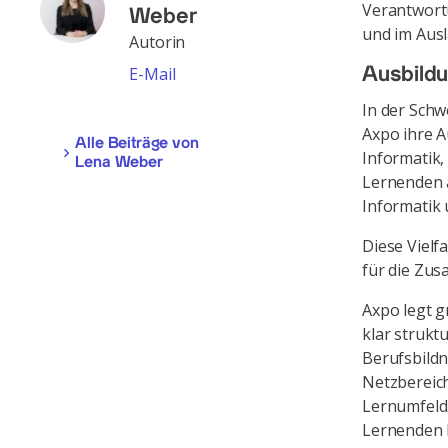
Verantwortu
Weber
und im Ausl
Autorin
E-Mail
Ausbildu
In der Schw
Axpo ihre A
Alle Beiträge von
Informatik,
Lena Weber
Lernenden 
Informatik 
Diese Vielf
für die Zu
Axpo legt g
klar strukt
Berufsbildn
Netzbereich
Lernumfeld.
Lernenden 