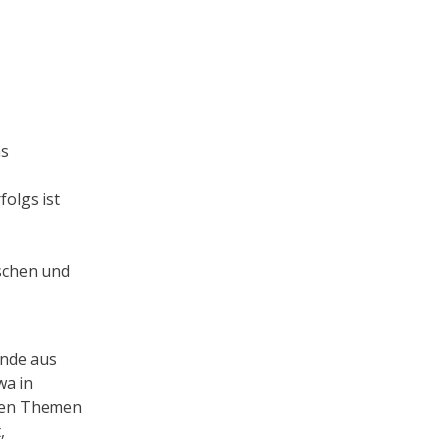
as
folgs ist
d
schen und
ende aus
wa in
ten Themen
,