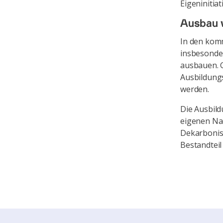
Eigeninitia
Ausbau w
In den kom
insbesonder
ausbauen. G
Ausbildung
werden.
Die Ausbild
eigenen Nac
Dekarbonisi
Bestandteil