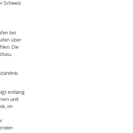
er Schweiz
ufen bei
rufen über
ilen. Die
tzbau,
rständnis
olgt entlang
innen und
ik, im
er
nenden