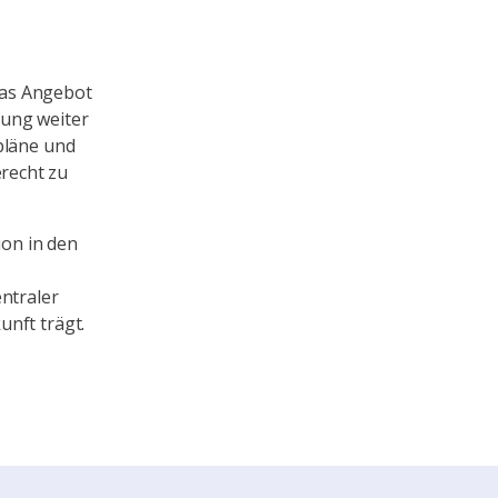
das Angebot
rung weiter
pläne und
recht zu
ion in den
ntraler
nft trägt.