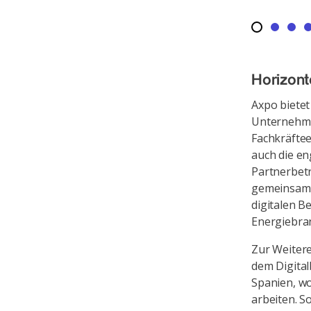
Horizont
Axpo bietet
Unternehmen
Fachkräftee
auch die e
Partnerbet
gemeinsame
digitalen B
Energiebra
Zur Weiter
dem Digital
Spanien, w
arbeiten. S