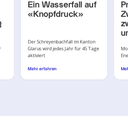
Ein Wasserfall auf
P
«Knopfdruck»
Z
g
z
u
Der Schreyenbachfall im Kanton
r
Glarus wird jedes Jahr für 45 Tage
Mon
aktiviert
Ene
Mehr erfahren
Meh