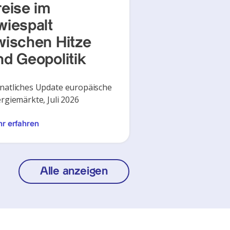
reise im
wiespalt
wischen Hitze
nd Geopolitik
atliches Update europäische
rgiemärkte, Juli 2026
r erfahren
Alle anzeigen