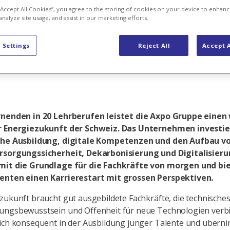
Fachkräfte fü
 “Accept All Cookies”, you agree to the storing of cookies on your device to enhanc
analyze site usage, and assist in our marketing efforts.
 Settings
Reject All
Accept A
nft aus
rnenden in 20 Lehrberufen leistet die Axpo Gruppe einen
r Energiezukunft der Schweiz. Das Unternehmen investie
ahe Ausbildung, digitale Kompetenzen und den Aufbau v
rsorgungssicherheit, Dekarbonisierung und Digitalisier
mit die Grundlage für die Fachkräfte von morgen und bi
enten einen Karrierestart mit grossen Perspektiven.
zukunft braucht gut ausgebildete Fachkräfte, die technische
ungsbewusstsein und Offenheit für neue Technologien verb
ich konsequent in der Ausbildung junger Talente und übern