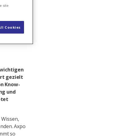
r
e site
ll Cookies
 wichtigen
rt gezielt
on Know-
ung und
etet
s Wissen,
inden. Axpo
immt so