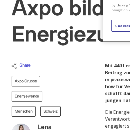
Axpo bildet 
By clicking
navigation, 
Cookies
Energiezuku
Mit 440 Le
Share
Beitrag zu
in praxisn
Axpo Gruppe
how für Ve
schafft da
Energiewende
jungen Tal
Die Energie
Menschen
Schweiz
Verantwort
engagiert s
Lena