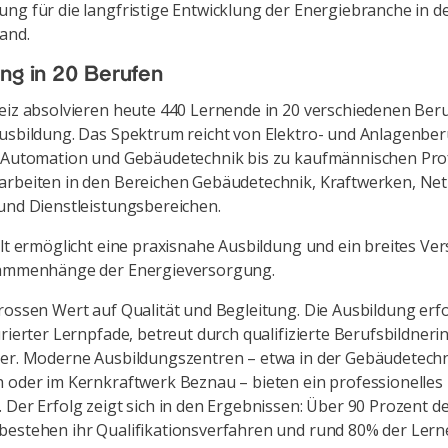
ng für die langfristige Entwicklung der Energiebranche in d
and.
ng in 20 Berufen
eiz absolvieren heute 440 Lernende in 20 verschiedenen Ber
usbildung. Das Spektrum reicht von Elektro- und Anlagenbe
 Automation und Gebäudetechnik bis zu kaufmännischen Prof
arbeiten in den Bereichen Gebäudetechnik, Kraftwerken, Ne
und Dienstleistungsbereichen.
alt ermöglicht eine praxisnahe Ausbildung und ein breites Ve
sammenhänge der Energieversorgung.
rossen Wert auf Qualität und Begleitung. Die Ausbildung erf
urierter Lernpfade, betreut durch qualifizierte Berufsbildner
er. Moderne Ausbildungszentren – etwa in der Gebäudetechn
 oder im Kernkraftwerk Beznau – bieten ein professionelles
 Der Erfolg zeigt sich in den Ergebnissen: Über 90 Prozent d
bestehen ihr Qualifikationsverfahren und rund 80% der Ler