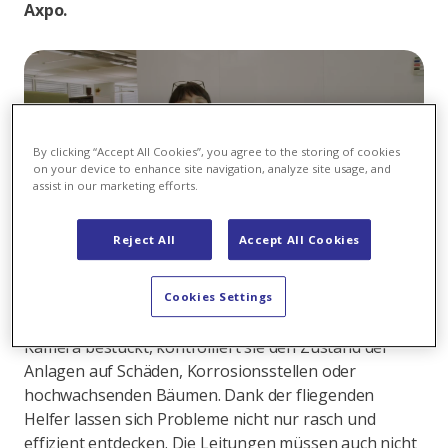
Axpo.
By clicking “Accept All Cookies”, you agree to the storing of cookies
Abspielen
on your device to enhance site navigation, analyze site usage, and
assist in our marketing efforts.
Reject All
Accept All Cookies
Senkrecht startet die
Drohne
surrend in die Höhe,
Cookies Settings
hoch zum Strommasten und den Leitungen. Mit einer
Kamera bestückt, kontrolliert sie den Zustand der
Anlagen auf Schäden, Korrosionsstellen oder
hochwachsenden Bäumen. Dank der fliegenden
Helfer lassen sich Probleme nicht nur rasch und
effizient entdecken. Die Leitungen müssen auch nicht