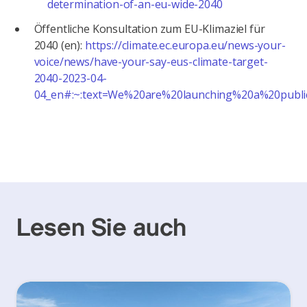
determination-of-an-eu-wide-2040
Öffentliche Konsultation zum EU-Klimaziel für
2040 (en):
https://climate.ec.europa.eu/news-your-
voice/news/have-your-say-eus-climate-target-
2040-2023-04-
04_en#:~:text=We%20are%20launching%20a%20publ
Lesen Sie auch