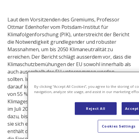
Laut dem Vorsitzenden des Gremiums, Professor
Ottmar Edenhofer vom Potsdam-Institut für
Klimafolgenforschung (PIK), unterstreicht der Bericht
die Notwendigkeit grundlegender und robuster
Massnahmen, um bis 2050 Klimaneutralität zu
erreichen. Der Bericht schlägt ausserdem vor, dass die
Klimaschutzbemühungen der EU sowohl innerhalb als
auch ausserhalb der EU unternommen werden
sollten. In einem ersten Schritt sollte sich die EU
darauf konzentrieren, das derzeitige Reduktionsziel
By clicking “Accept All Cookies”, you agree to the storing of 
navigation, analyze site usage, and assist in our marketing effor
von 55 % bis 2030 zu erreichen, wie es im EU-
Klimagesetz vorgesehen ist. Das EU-Klimagesetz war
im Juli 2021 in Kraft getreten und verpflichtet die EU
Reject All
Accept
dazu, bis 2050 klimaneutral zu werden; zudem muss
sie sich ein Klimaziel für 2040 setzen. Ausserdem
Cookies Settings
enthält das EU-Klimagesetz die Rechtsgrundlage für
die Einsetzung des Europäischen Wissenschaftlichen