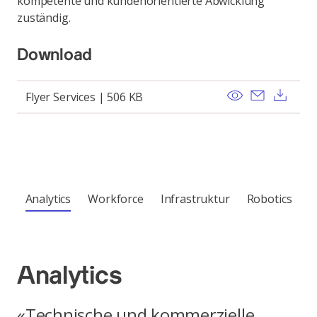
kompetente und kundenorientierte Abwicklung
zuständig.
Download
View
Send ema
Dow
Flyer Services | 506 KB
Analytics
Workforce
Infrastruktur
Robotics
Analytics
«Technische und kommerzielle