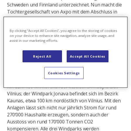
Schweden und Finnland unterzeichnet. Nun macht die
Tochtergesellschaft von Axpo mit dem Abschluss in
Litauen den nächsten Schritt im PPA-Geschäft – in den
baltischen Märkten war Axpo Nordic bis dato seit fast
By clicking “Accept All Cookies”, you agree to the storing of cookies
einem Jahrzehnt hauptsächlich als Energieversorger
on your device to enhance site navigation, analyze site usage, and
von Industrieunternehmen präsent.
assist in our marketing efforts.
Im Rahmen des Stromabnahmevertrags wird Axpo
Reject All
Accept All Cookies
Nordic einen Teil der Stromproduktion aus drei
Windparks mit einer Gesamtleistung von 186 MW
absichern. Die Windparks Anykščiai und Rokiškis
Cookies Settings
liegen in den Bezirken Utena und Panevėžys, rund 100
km bzw. 150 km nördlich der litauischen Hauptstadt
Vilnius; der Windpark Jonava befindet sich im Bezirk
Kaunas, etwa 100 km nordöstlich von Vilnius. Mit den
Anlagen lässt sich nicht nur jährlich Strom für rund
270‘000 Haushalte erzeugen, sondern auch der
Ausstoss von rund 170‘000 Tonnen CO2
kompensieren. Alle drei Windparks werden