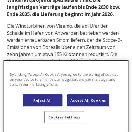
Windkraftprojekte spezialisiert hat. Die
langfristigen Verträge laufen bis Ende 2030 bzw.
Ende 2035, die Lieferung beginnt im Jahr 2026.
Die Windturbinen von Vleemo, die am Ufer der
Schelde im Hafen von Antwerpen betrieben werden,
werden erneuerbaren Strom liefern, der die Scope-2-
Emissionen von Borealis über einen Zeitraum von
zehn Jahren um etwa 155 Kilotonnen reduziert. Die
Verringerung der indirekten CO2-Äquivalent-
Emissionen im Betrieb von Borealis steht im Einklang
mit dem Ziel von Borealis, bis 2030 100% des Stroms
By clicking “Accept All Cookies”, you agree to the storing of cookies
on your device to enhance site navigation, analyze site usage, and
aus erneuerbaren Quellen zu beziehen, was
assist in our marketing efforts.
wiederum den Kunden von Borealis zugutekommt.
Head of Origination für Ost- und Westeuropa bei
Reject All
Accept All Cookies
Axpo, Domenico Franceschino, sagt: «Ich freue mich
über die Fortsetzung unserer Partnerschaft mit
Cookies Settings
Borealis. Diese neuen und zusätzlichen
Vereinbarungen zeigen das langfristige Engagement