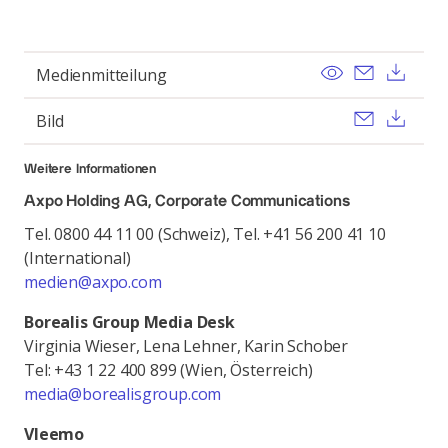
View
Send ema
Dow
Medienmitteilung
Send ema
Dow
Bild
Weitere Informationen
Axpo Holding AG, Corporate Communications
Tel. 0800 44 11 00 (Schweiz), Tel. +41 56 200 41 10
(International)
medien@axpo.com
Borealis Group Media Desk
Virginia Wieser, Lena Lehner, Karin Schober
Tel: +43 1 22 400 899 (Wien, Österreich)
media@borealisgroup.com
Vleemo