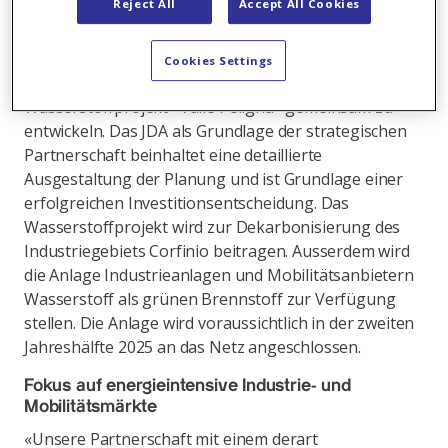
Reject All
Accept All Cookies
Gemeinde Corfinio, im Valle Peligna realisiert. Axpo
und das australische Unternehmen Infinite Green
Energy haben ein verbindliches Joint Development
Cookies Settings
Agreement (JDA) abgeschlossen, um das
Wasserstoffprojekt «Valle Peligna» gemeinsam zu
entwickeln. Das JDA als Grundlage der strategischen
Partnerschaft beinhaltet eine detaillierte
Ausgestaltung der Planung und ist Grundlage einer
erfolgreichen Investitionsentscheidung. Das
Wasserstoffprojekt wird zur Dekarbonisierung des
Industriegebiets Corfinio beitragen. Ausserdem wird
die Anlage Industrieanlagen und Mobilitätsanbietern
Wasserstoff als grünen Brennstoff zur Verfügung
stellen. Die Anlage wird voraussichtlich in der zweiten
Jahreshälfte 2025 an das Netz angeschlossen.
Fokus auf energieintensive Industrie- und
Mobilitätsmärkte
«Unsere Partnerschaft mit einem derart