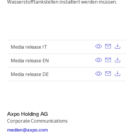
Wasserstofftankstellen installiert werden müssen.
View
Send ema
Dow
Media release IT
View
Send ema
Dow
Media release EN
View
Send ema
Dow
Media release DE
Axpo Holding AG
Corporate Communications
medien@axpo.com