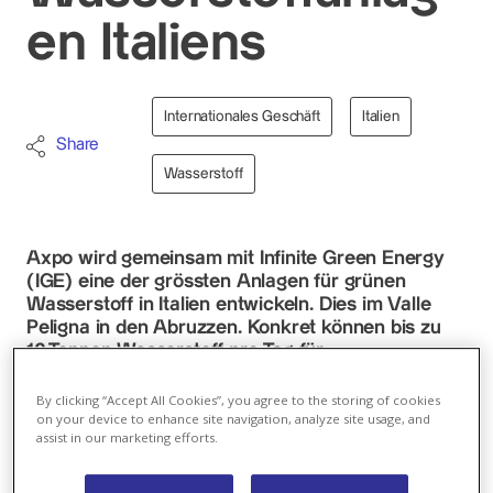
en Italiens
Internationales Geschäft
Italien
Share
Wasserstoff
Axpo wird gemeinsam mit Infinite Green Energy
(IGE) eine der grössten Anlagen für grünen
Wasserstoff in Italien entwickeln. Dies im Valle
Peligna in den Abruzzen. Konkret können bis zu
12 Tonnen Wasserstoff pro Tag für
energieintensive Industrie- und Mobilitätsmärkte
geliefert werden. Das Projekt sieht einen 30 MW
By clicking “Accept All Cookies”, you agree to the storing of cookies
on your device to enhance site navigation, analyze site usage, and
Elektrolyseur vor, der mit einer Solaranlage von
assist in our marketing efforts.
45 MWp betrieben wird.
Das Projekt wird im bestehenden Industriegebiet der