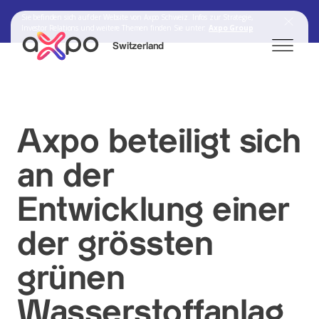
Sie befinden sich auf der Website von Axpo Schweiz. Infos zur Strategie,
Investor Relations und weitere Themen finden Sie unter:
Axpo Group
Switzerland
Search
Axpo beteiligt sich
an der
Axpo Group
Entwicklung einer
der grössten
grünen
Wasserstoffanlag