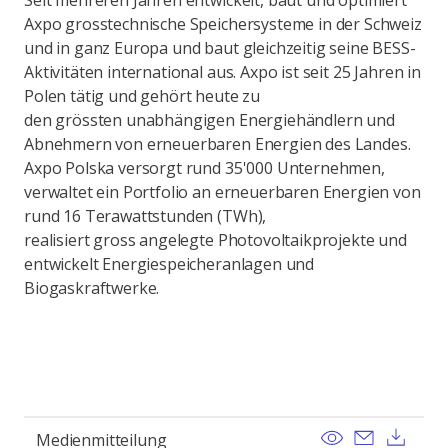
Seit mehreren Jahren entwickelt, baut und optimiert
Axpo grosstechnische Speichersysteme in der Schweiz
und in ganz Europa und baut gleichzeitig seine BESS-
Aktivitäten international aus. Axpo ist seit 25 Jahren in
Polen tätig und gehört heute zu
den grössten unabhängigen Energiehändlern und
Abnehmern von erneuerbaren Energien des Landes.
Axpo Polska versorgt rund 35'000 Unternehmen,
verwaltet ein Portfolio an erneuerbaren Energien von
rund 16 Terawattstunden (TWh),
realisiert gross angelegte Photovoltaikprojekte und
entwickelt Energiespeicheranlagen und
Biogaskraftwerke.
View
Send ema
Dow
Medienmitteilung