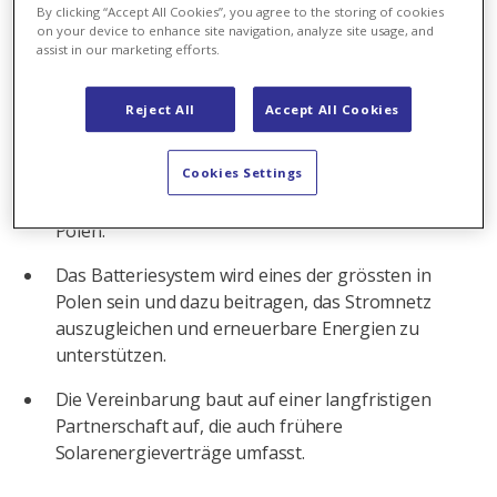
Energiespeichersysteme Polens unterzeichnet.
By clicking “Accept All Cookies”, you agree to the storing of cookies
on your device to enhance site navigation, analyze site usage, and
Das Projekt wird in Jedwabne im Nordosten
assist in our marketing efforts.
Polens entwickelt.
Darum geht’s:
Reject All
Accept All Cookies
Langfristiger Vertrag für Axpo zur Verwaltung
Cookies Settings
und Optimierung eines grossen Batterie-
Energiespeicherprojekts von R.Power in Jedwabne,
Polen.
Das Batteriesystem wird eines der grössten in
Polen sein und dazu beitragen, das Stromnetz
auszugleichen und erneuerbare Energien zu
unterstützen.
Die Vereinbarung baut auf einer langfristigen
Partnerschaft auf, die auch frühere
Solarenergieverträge umfasst.