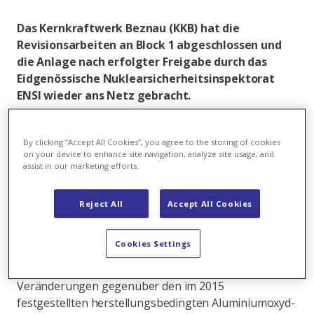
Das Kernkraftwerk Beznau (KKB) hat die
Revisionsarbeiten an Block 1 abgeschlossen und
die Anlage nach erfolgter Freigabe durch das
Eidgenössische Nuklearsicherheitsinspektorat
ENSI wieder ans Netz gebracht.
Die Schwerpunkte der Revision umfassten
Instandhaltungsarbeiten, wiederkehrende Prüfungen
By clicking “Accept All Cookies”, you agree to the storing of cookies
on your device to enhance site navigation, analyze site usage, and
und Inspektionen sowie die Inbetriebnahme neuer
assist in our marketing efforts.
Systeme. Des Weiteren wurden, wie üblich, integrale
Systemtests durchgeführt. Von den insgesamt 121
Reject All
Accept All Cookies
Brennelementen wurden 16 ersetzt.
Auch wurde die vom ENSI 2018 verfügte
Cookies Settings
Kontrolluntersuchung am Reaktordruckbehälter
erfolgreich durchgeführt. Es zeigten sich keine
Veränderungen gegenüber den im 2015
festgestellten herstellungsbedingten Aluminiumoxyd-