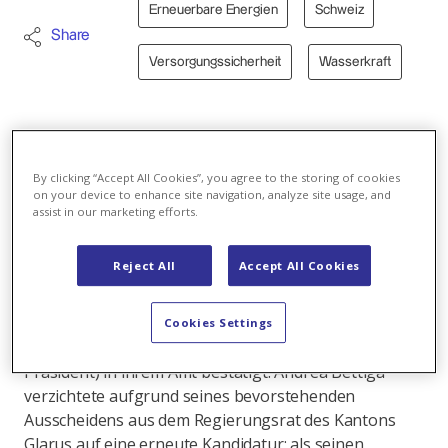
Erneuerbare Energien
Schweiz
Share
Versorgungssicherheit
Wasserkraft
19.03.2025 - Die KLL-Kraftwerke Muttsee,
Limmern, Hintersand und Tierfed haben im
By clicking “Accept All Cookies”, you agree to the storing of cookies
Geschäftsjahr 2023/24 rund 1,6 Milliarden
on your device to enhance site navigation, analyze site usage, and
Kilowattstunden produziert. Dies entspricht dem
assist in our marketing efforts.
Stromverbrauch von rund 410'000
Vierpersonenhaushalten.
Reject All
Accept All Cookies
Die Generalversammlung hat die Verwaltungsräte
Kaspar Becker, Jörg Huwyler (Präsident), Viktor Lir,
Cookies Settings
Michael Schärli und Hans-Peter Zehnder (Vize-
Präsident) in ihrem Amt bestätigt. Andrea Bettiga
verzichtete aufgrund seines bevorstehenden
Ausscheidens aus dem Regierungsrat des Kantons
Glarus auf eine erneute Kandidatur; als seinen