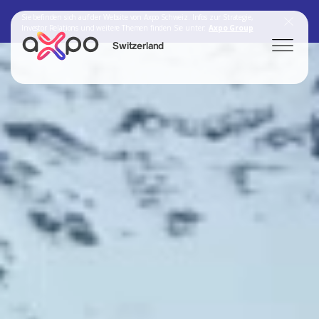
Sie befinden sich auf der Website von Axpo Schweiz. Infos zur Strategie,
Investor Relations und weitere Themen finden Sie unter:
Axpo Group
Switzerland
Search
Axpo Group